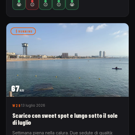
😭
😐
😐
😐
😭
RUNNING
67
km
W29
13 luglio 2026
Scarico con sweet spot e lungo sotto il sole
di luglio
Settimana piena nella calura. Due sedute di qualità: