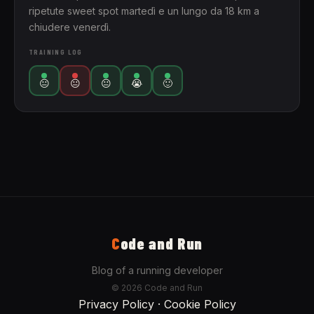
ripetute sweet spot martedì e un lungo da 18 km a
chiudere venerdì.
TRAINING LOG
😐
😐
😐
😭
🙂
C
ode and Run
Blog of a running developer
© 2026 Code and Run
Privacy Policy
·
Cookie Policy