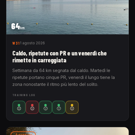
64
km
W31
1 agosto 2026
Caldo, ripetute con PR e un venerdì che
rimette in carreggiata
Settimana da 64 km segnata dal caldo. Martedì le
ripetute portano cinque PR, venerdì il lungo tiene la
zona nonostante il ritmo più lento del solito.
TRAINING LOG
😐
😐
🙁
🙁
😐