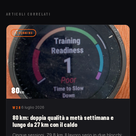
ARTICOLI CORRELATI
RUNNING
80
km
W28
6 luglio 2026
80 km: doppia qualità a metà settimana e
lungo da 27 km con il caldo
Cinque sessioni, 79,8 km. Il lavoro serio in due blocchi: