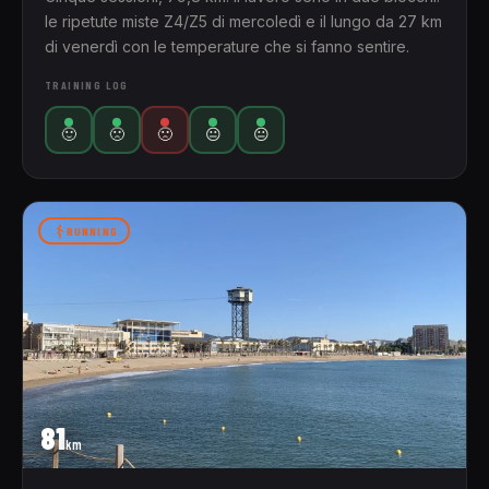
le ripetute miste Z4/Z5 di mercoledì e il lungo da 27 km
di venerdì con le temperature che si fanno sentire.
TRAINING LOG
🙂
🙁
🙁
😐
😐
RUNNING
81
km