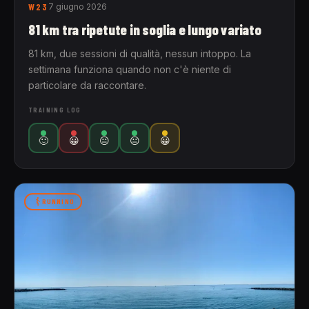
W23
7 giugno 2026
81 km tra ripetute in soglia e lungo variato
81 km, due sessioni di qualità, nessun intoppo. La
settimana funziona quando non c'è niente di
particolare da raccontare.
TRAINING LOG
🙂
😀
😐
😐
😀
RUNNING