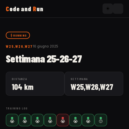
C
ode and
R
un
☀️
Home
RUNNING
W25,W26,W27
16 giugno 2025
Running
Settimana 25-26-27
Uses
DISTANZA
SETTIMANA
104 km
W25,W26,W27
Now
About
TRAINING LOG
😭
😭
😭
😭
😭
😭
😭
🫤