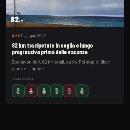
82
km
W24
11 giugno 2026
82 km tra ripetute in soglia e lungo
progressivo prima delle vacanze
Due lavori duri, 82 km totali, caldo. Poi stop di dieci
giorni e si riparte.
TRAINING LOG
😐
🫤
😐
😐
🙁
😐