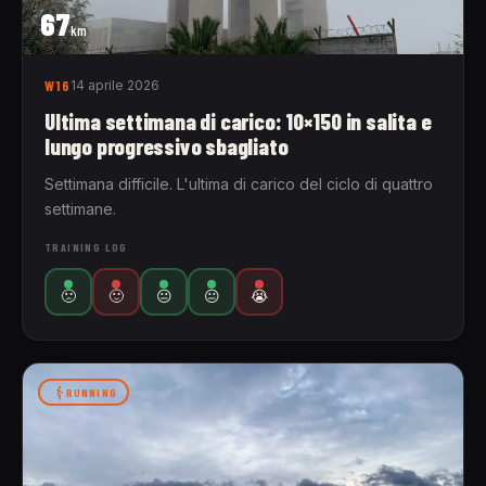
67
km
W16
14 aprile 2026
Ultima settimana di carico: 10×150 in salita e
lungo progressivo sbagliato
Settimana difficile. L'ultima di carico del ciclo di quattro
settimane.
TRAINING LOG
🙁
🙂
😐
😐
😭
RUNNING