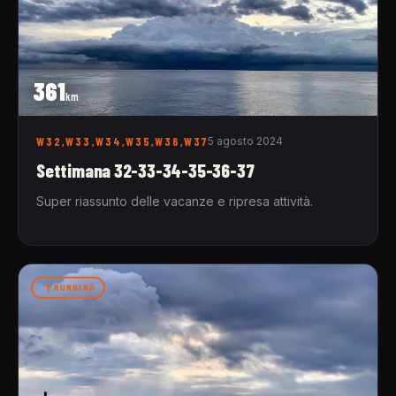
361
km
W32,W33,W34,W35,W36,W37
5 agosto 2024
Settimana 32-33-34-35-36-37
Super riassunto delle vacanze e ripresa attività.
RUNNING