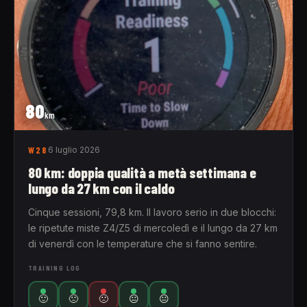
80
km
W28
6 luglio 2026
80 km: doppia qualità a metà settimana e
lungo da 27 km con il caldo
Cinque sessioni, 79,8 km. Il lavoro serio in due blocchi:
le ripetute miste Z4/Z5 di mercoledì e il lungo da 27 km
di venerdì con le temperature che si fanno sentire.
TRAINING LOG
🙂
🙁
🙁
😐
😐