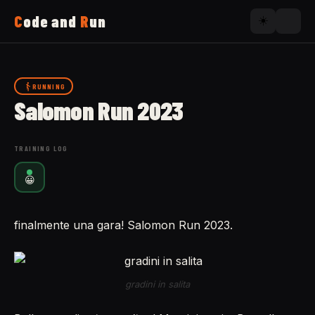
C
ode and
R
un
☀️
Home
RUNNING
Salomon Run 2023
Running
TRAINING LOG
Uses
😀
Now
finalmente una gara! Salomon Run 2023.
About
gradini in salita