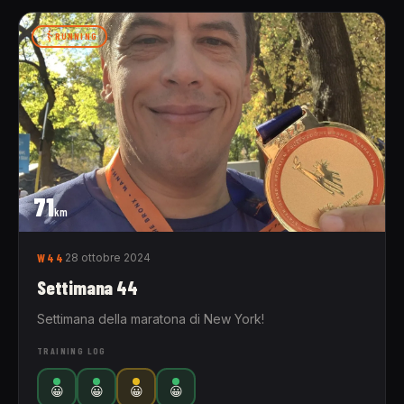
RUNNING
71
km
W44
28 ottobre 2024
Settimana 44
Settimana della maratona di New York!
TRAINING LOG
😀
😀
😀
😀