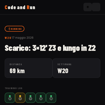
C
ode and
R
un
☀️
Home
RUNNING
W20
17 maggio 2026
Running
Scarico: 3×12' Z3 e lungo in Z2
Uses
DISTANZA
SETTIMANA
69 km
W20
Now
About
TRAINING LOG
🙂
😐
😐
🙂
🙂