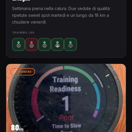
Settimana piena nella calura. Due sedute di qualità:
ripetute sweet spot martedì e un lungo da 18 km a
chiudere venerdì.
TRAINING LOG
😐
😐
😐
😭
🙂
RUNNING
80
km