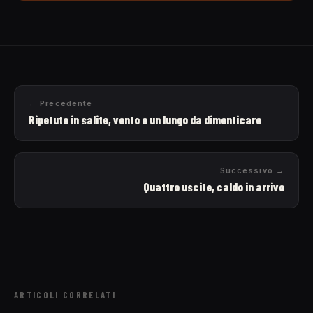
← Precedente
Ripetute in salite, vento e un lungo da dimenticare
Successivo →
Quattro uscite, caldo in arrivo
ARTICOLI CORRELATI