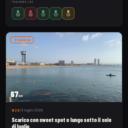
TRAINING LOG
😐
😐
🙁
🙁
😐
RUNNING
67
km
W29
13 luglio 2026
Scarico con sweet spot e lungo sotto il sole
di luglio