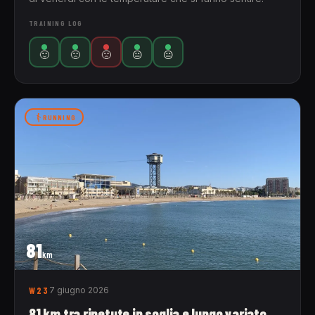
TRAINING LOG
🙂
🙁
🙁
😐
😐
RUNNING
81
km
W23
7 giugno 2026
81 km tra ripetute in soglia e lungo variato