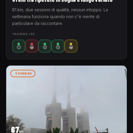
81 km, due sessioni di qualità, nessun intoppo. La
settimana funziona quando non c'è niente di
particolare da raccontare.
TRAINING LOG
🙂
😀
😐
😐
😀
RUNNING
67
km