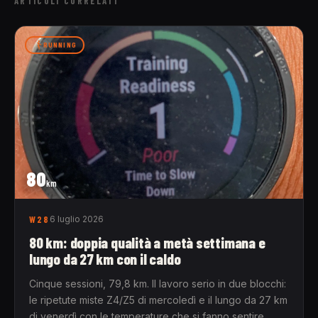
ARTICOLI CORRELATI
RUNNING
80
km
W28
6 luglio 2026
80 km: doppia qualità a metà settimana e
lungo da 27 km con il caldo
Cinque sessioni, 79,8 km. Il lavoro serio in due blocchi:
le ripetute miste Z4/Z5 di mercoledì e il lungo da 27 km
di venerdì con le temperature che si fanno sentire.