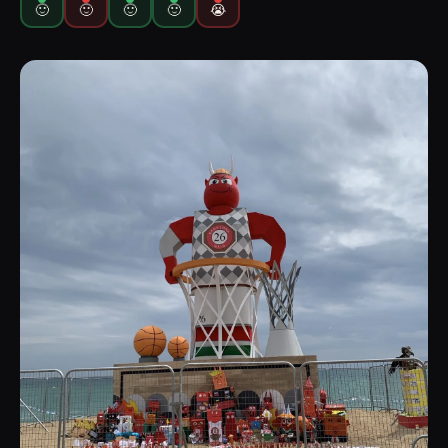
🙂
🙂
🙂
🙂
😭