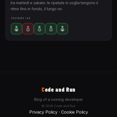
tra martedì e sabato: le ripetute in soglia tengono il
ritmo fino in fondo, il lungo no.
TRAINING LOG
😭
😐
😐
😐
😭
C
ode and Run
Blog of a running developer
© 2026 Code and Run
Privacy Policy
·
Cookie Policy