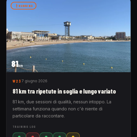
RUNNING
81
km
W23
7 giugno 2026
81 km tra ripetute in soglia e lungo variato
81 km, due sessioni di qualità, nessun intoppo. La
settimana funziona quando non c'è niente di
particolare da raccontare.
TRAINING LOG