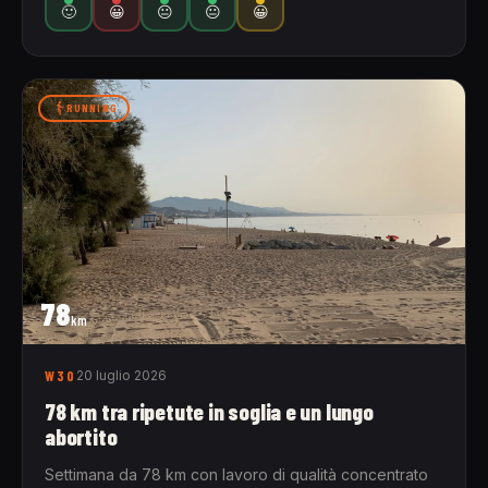
🙂
😀
😐
😐
😀
RUNNING
78
km
W30
20 luglio 2026
78 km tra ripetute in soglia e un lungo
abortito
Settimana da 78 km con lavoro di qualità concentrato