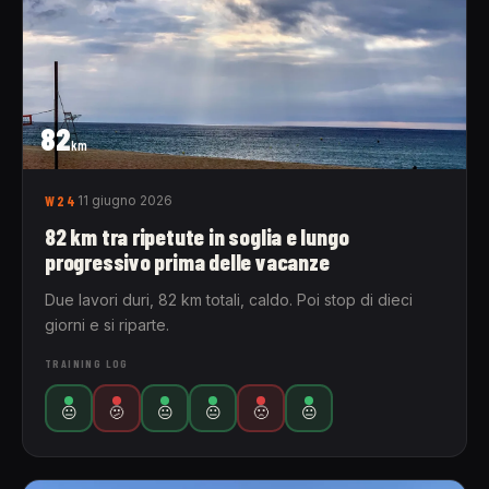
82
km
W24
11 giugno 2026
82 km tra ripetute in soglia e lungo
progressivo prima delle vacanze
Due lavori duri, 82 km totali, caldo. Poi stop di dieci
giorni e si riparte.
TRAINING LOG
😐
🫤
😐
😐
🙁
😐