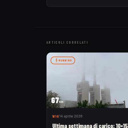
ARTICOLI CORRELATI
RUNNING
67
km
W16
14 aprile 2026
Ultima settimana di carico: 10×1