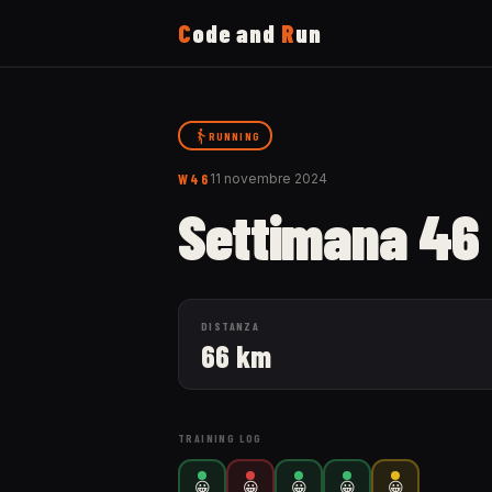
C
ode and
R
un
Home
RUNNING
Running
W46
11 novembre 2024
Settimana 46
Uses
Now
DISTANZA
66 km
About
TRAINING LOG
😀
😀
😀
😀
😀