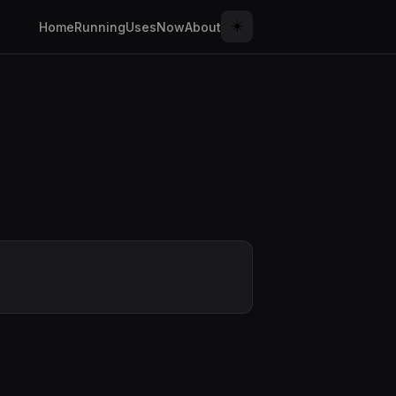
☀️
Home
Running
Uses
Now
About