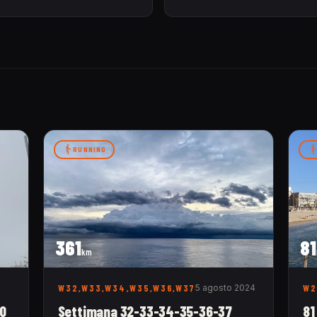
RUNNING
361
81
km
W32,W33,W34,W35,W36,W37
5 agosto 2024
W2
50
Settimana 32-33-34-35-36-37
81