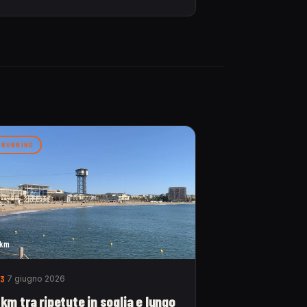
RUNNING
km
3
7 giugno 2026
 km tra ripetute in soglia e lungo