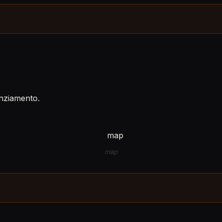
enziamento.
map