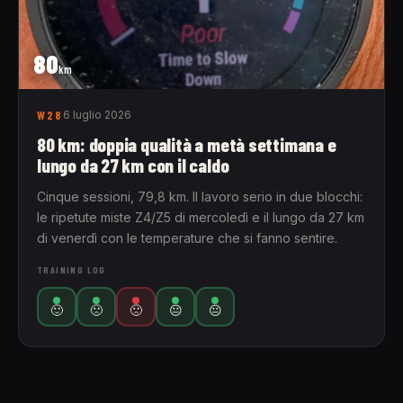
80
km
W28
6 luglio 2026
80 km: doppia qualità a metà settimana e
lungo da 27 km con il caldo
Cinque sessioni, 79,8 km. Il lavoro serio in due blocchi:
le ripetute miste Z4/Z5 di mercoledì e il lungo da 27 km
di venerdì con le temperature che si fanno sentire.
TRAINING LOG
🙂
🙁
🙁
😐
😐