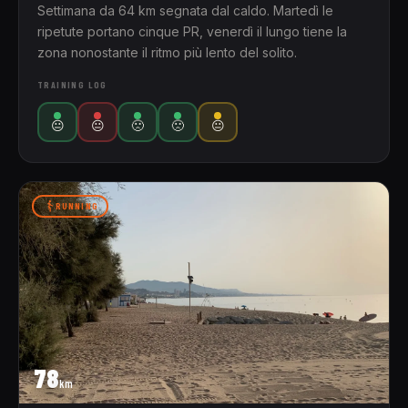
Settimana da 64 km segnata dal caldo. Martedì le
ripetute portano cinque PR, venerdì il lungo tiene la
zona nonostante il ritmo più lento del solito.
TRAINING LOG
😐
😐
🙁
🙁
😐
RUNNING
78
km