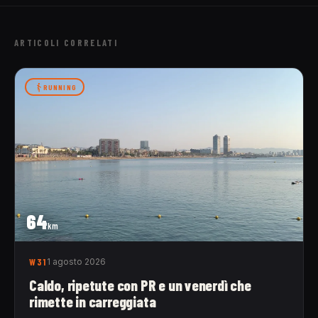
ARTICOLI CORRELATI
RUNNING
64
km
W31
1 agosto 2026
Caldo, ripetute con PR e un venerdì che
rimette in carreggiata