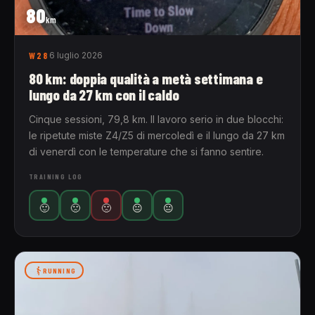
80
km
W28
6 luglio 2026
80 km: doppia qualità a metà settimana e
lungo da 27 km con il caldo
Cinque sessioni, 79,8 km. Il lavoro serio in due blocchi:
le ripetute miste Z4/Z5 di mercoledì e il lungo da 27 km
di venerdì con le temperature che si fanno sentire.
TRAINING LOG
🙂
🙁
🙁
😐
😐
RUNNING