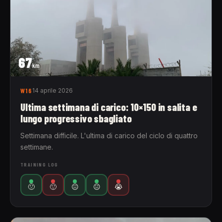
67
km
W16
14 aprile 2026
Ultima settimana di carico: 10×150 in salita e
lungo progressivo sbagliato
Settimana difficile. L'ultima di carico del ciclo di quattro
settimane.
TRAINING LOG
🙁
🙂
😐
😐
😭