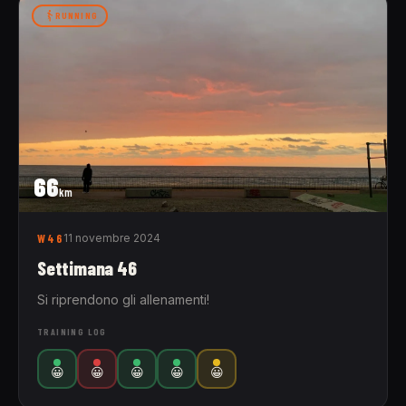
RUNNING
66
km
W46
11 novembre 2024
Settimana 46
Si riprendono gli allenamenti!
TRAINING LOG
😀
😀
😀
😀
😀