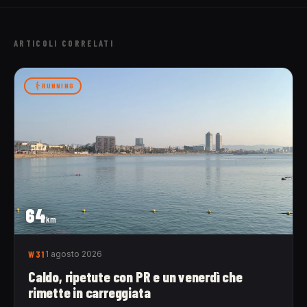
ARTICOLI CORRELATI
RUNNING
64
km
W31
1 agosto 2026
Caldo, ripetute con PR e un venerdì che
rimette in carreggiata