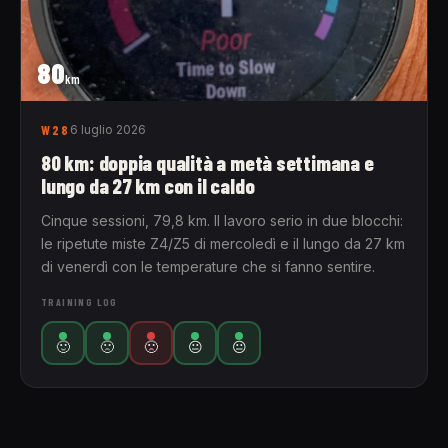
80
km
W28
6 luglio 2026
80 km: doppia qualità a metà settimana e
lungo da 27 km con il caldo
Cinque sessioni, 79,8 km. Il lavoro serio in due blocchi:
le ripetute miste Z4/Z5 di mercoledì e il lungo da 27 km
di venerdì con le temperature che si fanno sentire.
TRAINING LOG
🙂
🙁
🙁
😐
😐