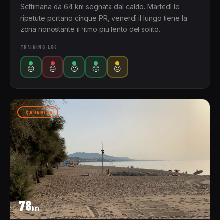
Settimana da 64 km segnata dal caldo. Martedì le
ripetute portano cinque PR, venerdì il lungo tiene la
zona nonostante il ritmo più lento del solito.
TRAINING LOG
😐
😐
🙁
🙁
😐
RUNNING
78
km