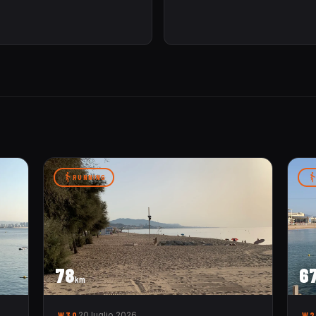
RUNNING
78
6
km
W30
20 luglio 2026
W2