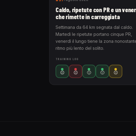
Caldo, ripetute con PR e un vener
che rimette in carreggiata
Settimana da 64 km segnata dal caldo.
Martedì le ripetute portano cinque PR,
venerdì il lungo tiene la zona nonostante
ritmo più lento del solito.
TRAINING LOG
😐
😐
🙁
🙁
😐