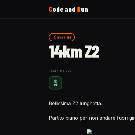
C
ode and
R
un
Home
RUNNING
14km Z2
Running
Uses
TRAINING LOG
😀
Now
Bellissima Z2 lunghetta.
About
Partito piano per non andare fuori g