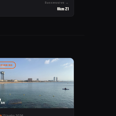
Successivo →
8km Z1
RUNNING
7
km
9
13 luglio 2026