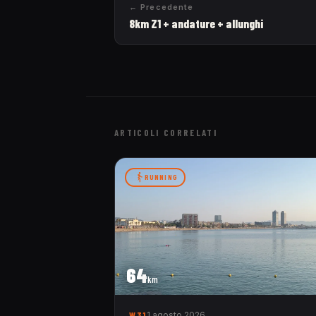
← Precedente
8km Z1 + andature + allunghi
ARTICOLI CORRELATI
RUNNING
64
km
W31
1 agosto 2026