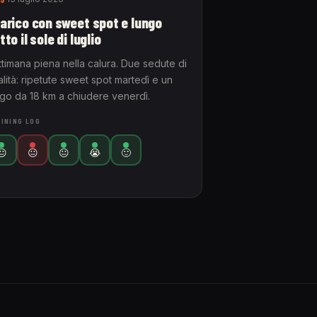
arico con sweet spot e lungo
tto il sole di luglio
ttimana piena nella calura. Due sedute di
lità: ripetute sweet spot martedì e un
ngo da 18 km a chiudere venerdì.
INING LOG
😐
😐
😐
😭
🙂