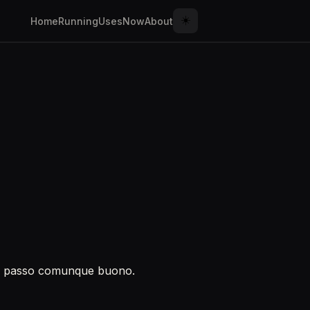
☀️
Home
Running
Uses
Now
About
n un passo comunque buono.