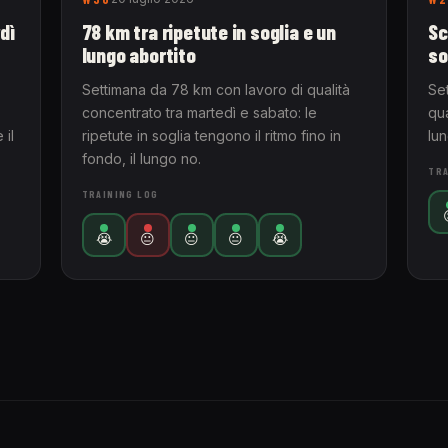
dì
78 km tra ripetute in soglia e un
Sc
lungo abortito
so
Settimana da 78 km con lavoro di qualità
Se
concentrato tra martedì e sabato: le
qua
 il
ripetute in soglia tengono il ritmo fino in
lu
fondo, il lungo no.
TRA
TRAINING LOG
😭
😐
😐
😐
😭