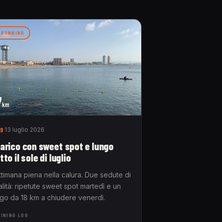
RUNNING
7
km
9
13 luglio 2026
arico con sweet spot e lungo
tto il sole di luglio
ttimana piena nella calura. Due sedute di
lità: ripetute sweet spot martedì e un
ngo da 18 km a chiudere venerdì.
INING LOG