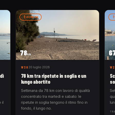
RUNNING
78
6
km
W30
20 luglio 2026
W2
dì
78 km tra ripetute in soglia e un
Sc
lungo abortito
so
Settimana da 78 km con lavoro di qualità
Se
concentrato tra martedì e sabato: le
qua
 il
ripetute in soglia tengono il ritmo fino in
lu
fondo, il lungo no.
TRA