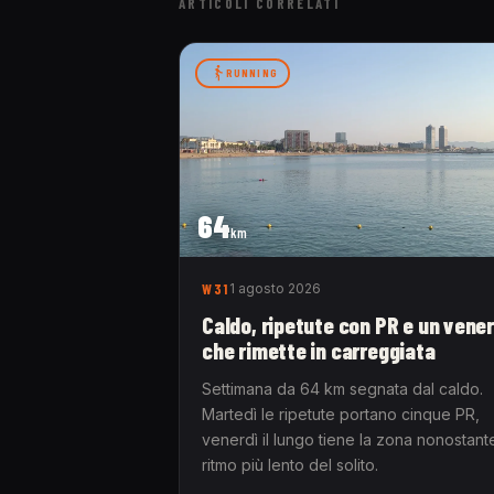
ARTICOLI CORRELATI
RUNNING
64
km
W31
1 agosto 2026
Caldo, ripetute con PR e un vener
che rimette in carreggiata
Settimana da 64 km segnata dal caldo.
Martedì le ripetute portano cinque PR,
venerdì il lungo tiene la zona nonostante
ritmo più lento del solito.