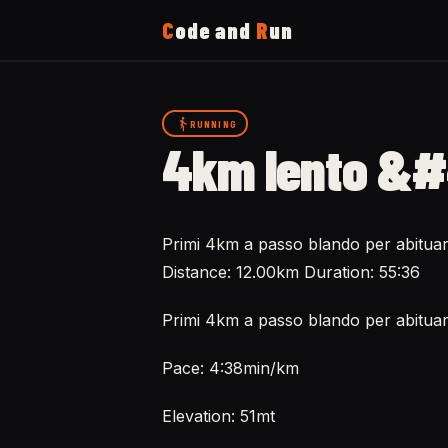
C
ode and
R
un
Home
RUNNING
4km lento &#
Running
Uses
Primi 4km a passo blando per abituar
Distance: 12.00km Duration: 55:36
Now
Primi 4km a passo blando per abituar
About
Pace: 4:38min/km
Elevation: 51mt