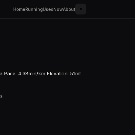
☀️
Home
Running
Uses
Now
About
a Pace: 4:38min/km Elevation: 51mt
za