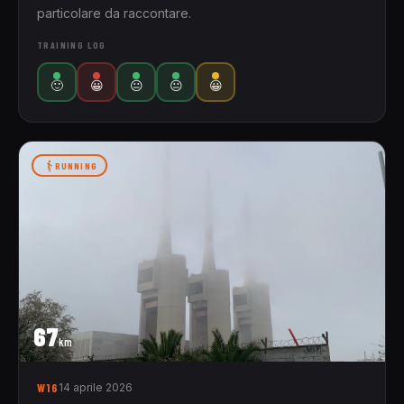
particolare da raccontare.
TRAINING LOG
🙂
😀
😐
😐
😀
RUNNING
67
km
W16
14 aprile 2026