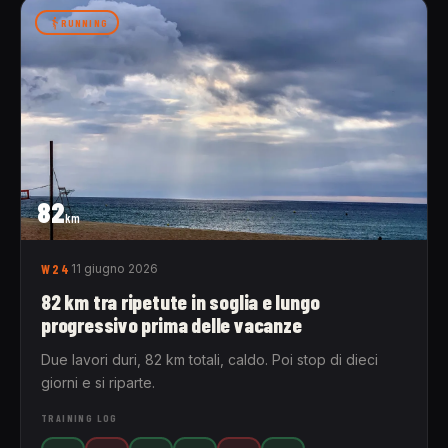
RUNNING
82
km
W24
11 giugno 2026
82 km tra ripetute in soglia e lungo
progressivo prima delle vacanze
Due lavori duri, 82 km totali, caldo. Poi stop di dieci
giorni e si riparte.
TRAINING LOG