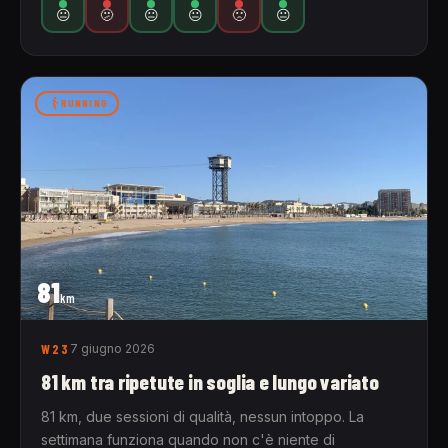
😐
🫤
😐
😐
🙁
😐
RUNNING
81
km
W23
7 giugno 2026
81 km tra ripetute in soglia e lungo variato
81 km, due sessioni di qualità, nessun intoppo. La
settimana funziona quando non c'è niente di