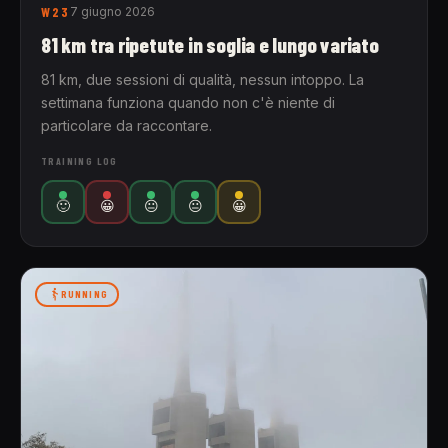
W23
7 giugno 2026
81 km tra ripetute in soglia e lungo variato
81 km, due sessioni di qualità, nessun intoppo. La
settimana funziona quando non c'è niente di
particolare da raccontare.
TRAINING LOG
🙂
😀
😐
😐
😀
RUNNING