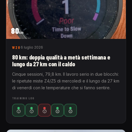
80
km
W28
6 luglio 2026
80 km: doppia qualità a metà settimana e
lungo da 27 km con il caldo
Cinque sessioni, 79,8 km. Il lavoro serio in due blocchi:
le ripetute miste Z4/Z5 di mercoledì e il lungo da 27 km
di venerdì con le temperature che si fanno sentire.
TRAINING LOG
🙂
🙁
🙁
😐
😐