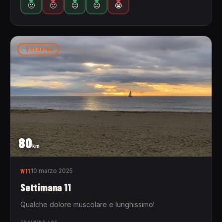
🙁
🙂
😐
😐
😭
RUNNING
80
km
W11
10 marzo 2025
Settimana 11
Qualche dolore muscolare e lunghissimo!