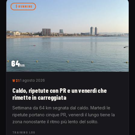
RUNNING
64
km
W31
1 agosto 2026
Caldo, ripetute con PR e un venerdì che
rimette in carreggiata
Settimana da 64 km segnata dal caldo. Martedì le
ripetute portano cinque PR, venerdì il lungo tiene la
zona nonostante il ritmo più lento del solito.
TRAINING LOG