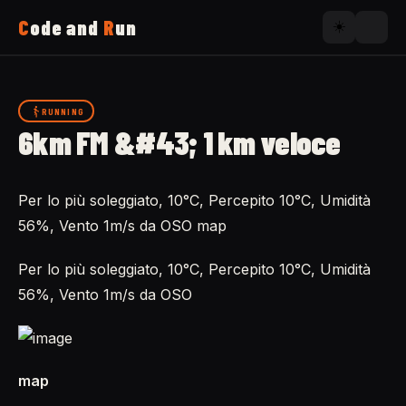
C
ode and
R
un
☀️
Home
RUNNING
6km FM &#43; 1 km veloce
Running
Per lo più soleggiato, 10°C, Percepito 10°C, Umidità
Uses
56%, Vento 1m/s da OSO map
Now
Per lo più soleggiato, 10°C, Percepito 10°C, Umidità
56%, Vento 1m/s da OSO
About
map