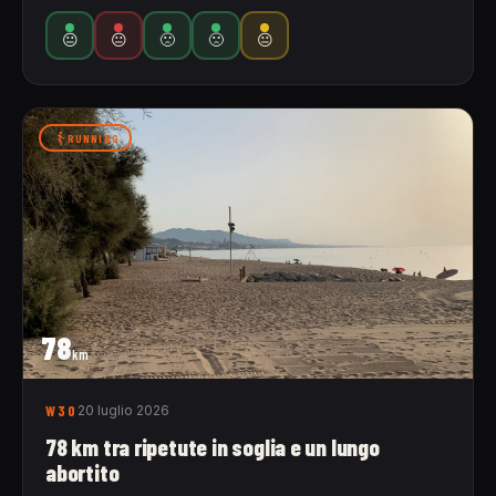
😐
😐
🙁
🙁
😐
RUNNING
78
km
W30
20 luglio 2026
78 km tra ripetute in soglia e un lungo
abortito