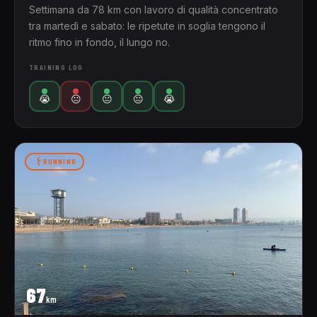
Settimana da 78 km con lavoro di qualità concentrato
tra martedì e sabato: le ripetute in soglia tengono il
ritmo fino in fondo, il lungo no.
TRAINING LOG
😭
😐
😐
😐
😭
RUNNING
67
km