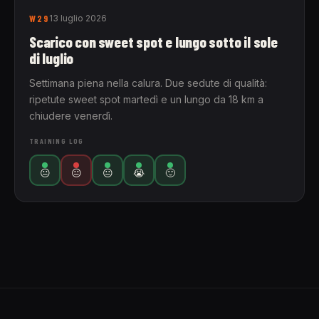
W29
13 luglio 2026
Scarico con sweet spot e lungo sotto il sole
di luglio
Settimana piena nella calura. Due sedute di qualità:
ripetute sweet spot martedì e un lungo da 18 km a
chiudere venerdì.
TRAINING LOG
😐
😐
😐
😭
🙂