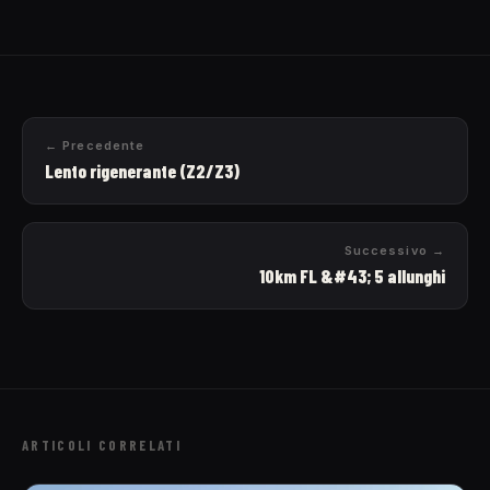
← Precedente
Lento rigenerante (Z2/Z3)
Successivo →
10km FL &#43; 5 allunghi
ARTICOLI CORRELATI