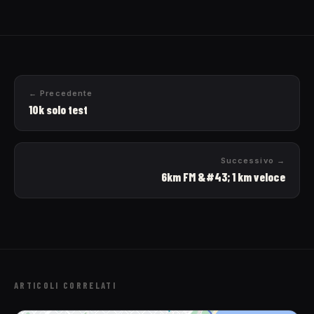
← Precedente
10k solo test
Successivo →
6km FM &#43; 1 km veloce
ARTICOLI CORRELATI