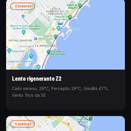
RUNNING
Lento rigenerante Z2
Cielo sereno, 29°C, Percepito 29°C, Umidità 47%,
Vento 7m/s da SE
RUNNING