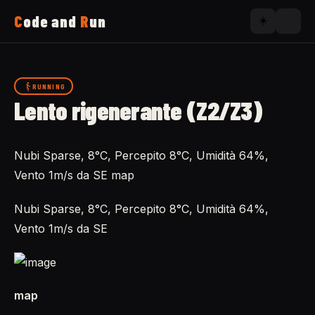
C
ode and
R
un
☀️
Home
RUNNING
Lento rigenerante (Z2/Z3)
Running
Nubi Sparse, 8°C, Percepito 8°C, Umidità 64%,
Uses
Vento 1m/s da SE map
Now
Nubi Sparse, 8°C, Percepito 8°C, Umidità 64%,
Vento 1m/s da SE
About
map