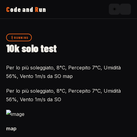
C
ode and
R
un
☀️
Home
RUNNING
10k solo test
Running
Per lo più soleggiato, 8°C, Percepito 7°C, Umidità
Uses
56%, Vento 1m/s da SO map
Now
Per lo più soleggiato, 8°C, Percepito 7°C, Umidità
56%, Vento 1m/s da SO
About
map