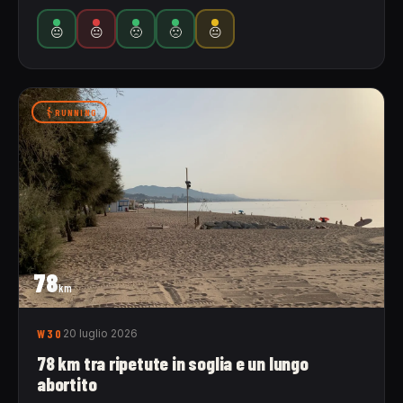
😐
😐
🙁
🙁
😐
RUNNING
78
km
W30
20 luglio 2026
78 km tra ripetute in soglia e un lungo
abortito