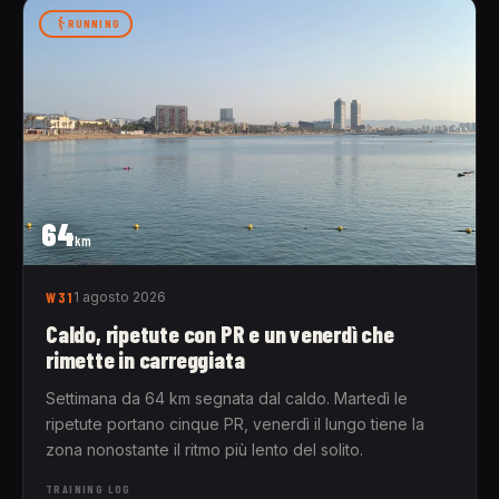
RUNNING
64
km
W31
1 agosto 2026
Caldo, ripetute con PR e un venerdì che
rimette in carreggiata
Settimana da 64 km segnata dal caldo. Martedì le
ripetute portano cinque PR, venerdì il lungo tiene la
zona nonostante il ritmo più lento del solito.
TRAINING LOG