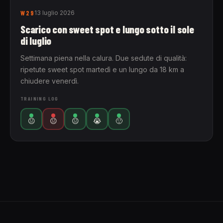
W29
13 luglio 2026
Scarico con sweet spot e lungo sotto il sole
di luglio
Settimana piena nella calura. Due sedute di qualità:
ripetute sweet spot martedì e un lungo da 18 km a
chiudere venerdì.
TRAINING LOG
😐
😐
😐
😭
🙂