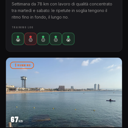
Settimana da 78 km con lavoro di qualità concentrato
tra martedì e sabato: le ripetute in soglia tengono il
ritmo fino in fondo, il lungo no.
TRAINING LOG
😭
😐
😐
😐
😭
RUNNING
67
km