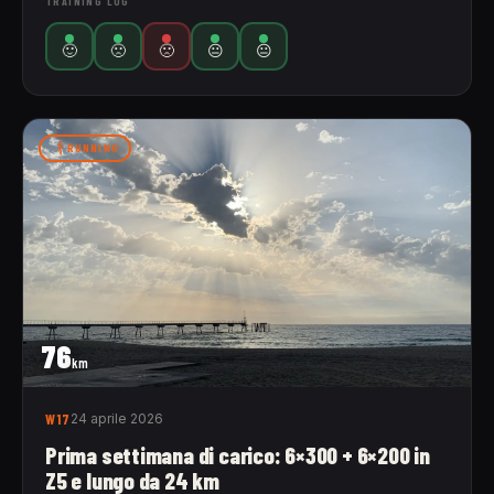
TRAINING LOG
🙂
🙁
🙁
😐
😐
RUNNING
76
km
W17
24 aprile 2026
Prima settimana di carico: 6×300 + 6×200 in
Z5 e lungo da 24 km