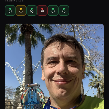
TRAINING LOG
😐
😐
😭
🏁
🙂
😐