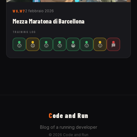
W6,W7
2 febbraio 2026
Mezza Maratona di Barcellona
TRAINING LOG
🙂
😐
🙂
🙂
😀
🙂
🙂
🏁
C
ode and Run
Blog of a running developer
© 2026 Code and Run