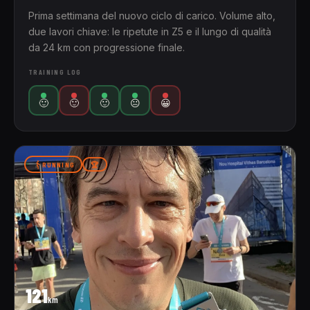
Prima settimana del nuovo ciclo di carico. Volume alto,
due lavori chiave: le ripetute in Z5 e il lungo di qualità
da 24 km con progressione finale.
TRAINING LOG
🙂
🙂
🙂
😐
😀
RUNNING
🏆
121
km