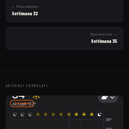
← Precedente
Settimana 32
Successivo →
Settimana 35
ARTICOLI CORRELATI
RUNNING