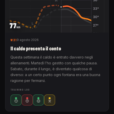
77
km
W31
9 agosto 2026
Il caldo presenta il conto
Questa settimana il caldo è entrato davvero negli
allenamenti. Martedì l'ho gestito con qualche pausa.
Sabato, durante il lungo, è diventato qualcosa di
diverso: a un certo punto ogni fontana era una buona
ragione per fermarsi.
TRAINING LOG
🙂
🫤
😐
☠️