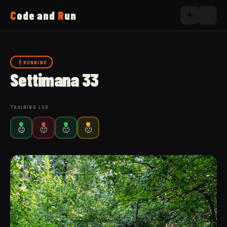
C
ode and
R
un
☀️
Home
RUNNING
Settimana 33
Running
TRAINING LOG
Uses
😐
🙂
🙂
🙁
Now
About