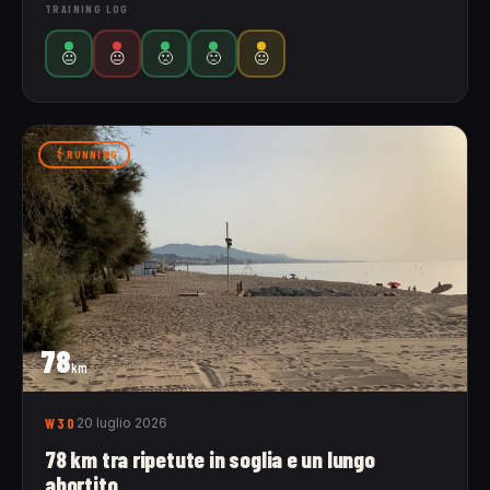
TRAINING LOG
😐
😐
🙁
🙁
😐
RUNNING
78
km
W30
20 luglio 2026
78 km tra ripetute in soglia e un lungo
abortito