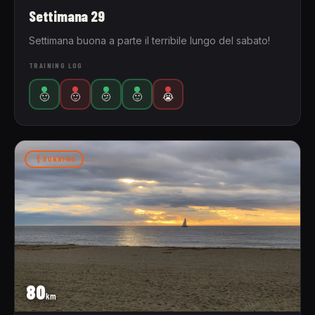
Settimana 29
Settimana buona a parte il terribile lungo del sabato!
TRAINING LOG
🙂
🙂
🫤
🙂
😭
RUNNING
80
km