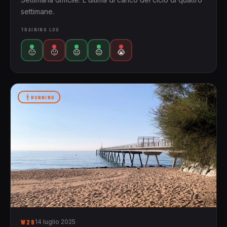
settimane.
TRAINING LOG
🙁
🙂
😐
😐
😭
RUNNING
W29
14 luglio 2025