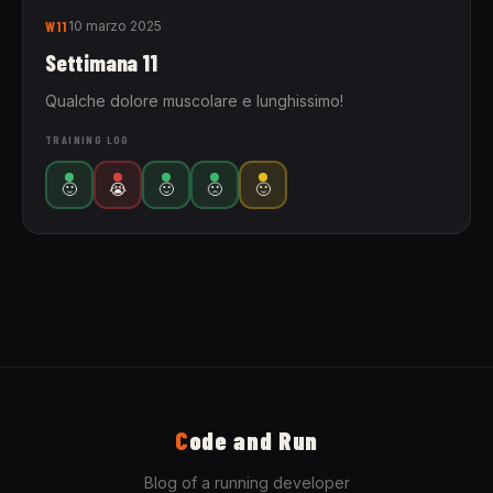
W11
10 marzo 2025
Settimana 11
Qualche dolore muscolare e lunghissimo!
TRAINING LOG
🙂
😭
🙂
🙁
🙂
C
ode and Run
Blog of a running developer