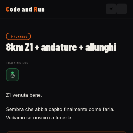
C
ode and
R
un
☀️
Home
RUNNING
8km Z1 + andature + allunghi
Running
TRAINING LOG
Uses
🙂
Now
Z1 venuta bene.
About
Sembra che abbia capito finalmente come farla.
Vediamo se riuscirò a tenerla.