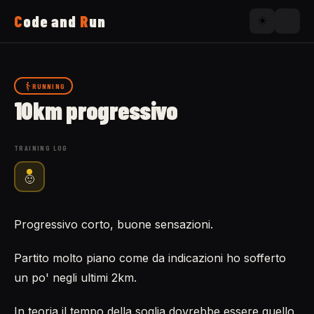
C
ode and
R
un
☀️
Home
RUNNING
10km progressivo
Running
TRAINING LOG
Uses
🙂
Now
Progressivo corto, buone sensazioni.
About
Partito molto piano come da indicazioni ho sofferto
un po' negli ultimi 2km.
In teoria il tempo della soglia dovrebbe essere quello