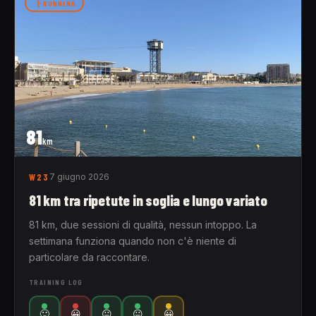
RUNNING
81
km
W23
7 giugno 2026
81 km tra ripetute in soglia e lungo variato
81 km, due sessioni di qualità, nessun intoppo. La
settimana funziona quando non c'è niente di
particolare da raccontare.
TRAINING LOG
🙂
😀
😐
😐
😀