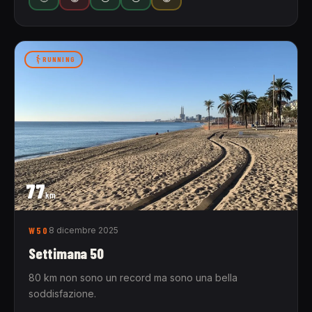
RUNNING
77
km
W50
8 dicembre 2025
Settimana 50
80 km non sono un record ma sono una bella
soddisfazione.