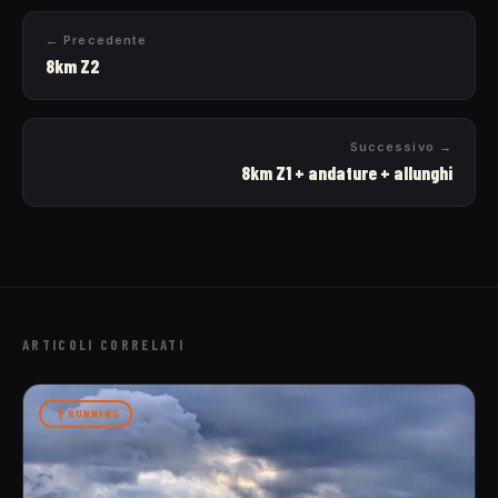
← Precedente
8km Z2
Successivo →
8km Z1 + andature + allunghi
ARTICOLI CORRELATI
RUNNING