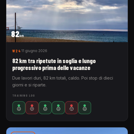
82
km
W24
11 giugno 2026
82 km tra ripetute in soglia e lungo
progressivo prima delle vacanze
Due lavori duri, 82 km totali, caldo. Poi stop di dieci
giorni e si riparte.
TRAINING LOG
😐
🫤
😐
😐
🙁
😐