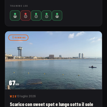
TRAINING LOG
😭
😐
😐
😐
😭
RUNNING
67
km
W29
13 luglio 2026
Scarico con sweet spot e lungo sotto il sole