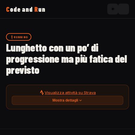
C
ode and
R
un
☀️
Home
RUNNING
Lunghetto con un po’ di
Running
progressione ma più fatica del
previsto
Uses
Now
Visualizza attività su Strava
Mostra dettagli
About