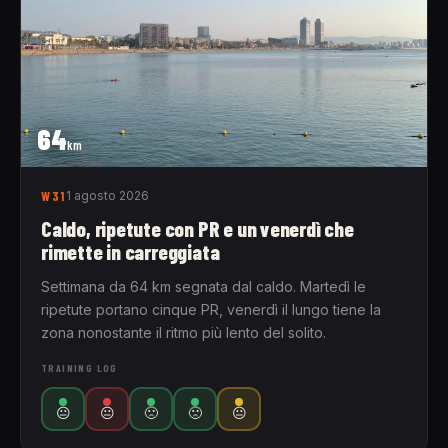
64
km
W31
1 agosto 2026
Caldo, ripetute con PR e un venerdì che
rimette in carreggiata
Settimana da 64 km segnata dal caldo. Martedì le
ripetute portano cinque PR, venerdì il lungo tiene la
zona nonostante il ritmo più lento del solito.
TRAINING LOG
😐
😐
🙁
🙁
😐