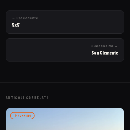
← Precedente
5x5'
Successivo →
San Clemente
ARTICOLI CORRELATI
RUNNING