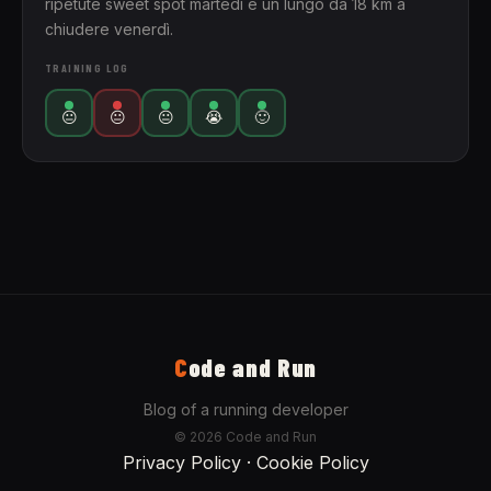
ripetute sweet spot martedì e un lungo da 18 km a
chiudere venerdì.
TRAINING LOG
😐
😐
😐
😭
🙂
C
ode and Run
Blog of a running developer
© 2026 Code and Run
Privacy Policy
·
Cookie Policy