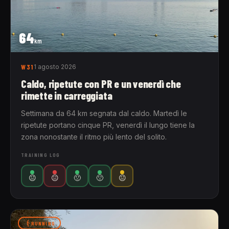
64
km
W31
1 agosto 2026
Caldo, ripetute con PR e un venerdì che
rimette in carreggiata
Settimana da 64 km segnata dal caldo. Martedì le
ripetute portano cinque PR, venerdì il lungo tiene la
zona nonostante il ritmo più lento del solito.
TRAINING LOG
😐
😐
🙁
🙁
😐
RUNNING