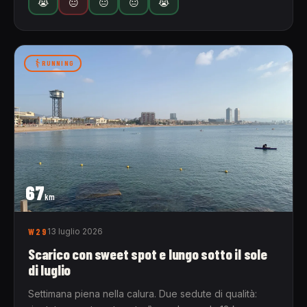
😭
😐
😐
😐
😭
RUNNING
67
km
W29
13 luglio 2026
Scarico con sweet spot e lungo sotto il sole
di luglio
Settimana piena nella calura. Due sedute di qualità: