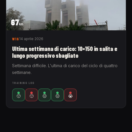
67
km
W16
14 aprile 2026
Ultima settimana di carico: 10×150 in salita e
lungo progressivo sbagliato
Settimana difficile. L'ultima di carico del ciclo di quattro
settimane.
TRAINING LOG
🙁
🙂
😐
😐
😭