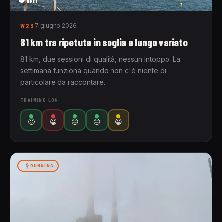
km
W23
7 giugno 2026
81 km tra ripetute in soglia e lungo variato
81 km, due sessioni di qualità, nessun intoppo. La
settimana funziona quando non c'è niente di
particolare da raccontare.
TRAINING LOG
🙂
😀
😐
😐
😀
RUNNING