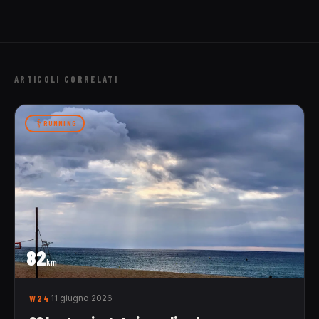
ARTICOLI CORRELATI
RUNNING
82
km
W24
11 giugno 2026