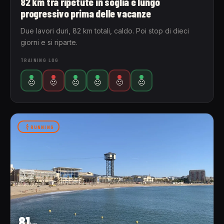
82 km tra ripetute in soglia e lungo
progressivo prima delle vacanze
Due lavori duri, 82 km totali, caldo. Poi stop di dieci
giorni e si riparte.
TRAINING LOG
😐
🫤
😐
😐
🙁
😐
RUNNING
81