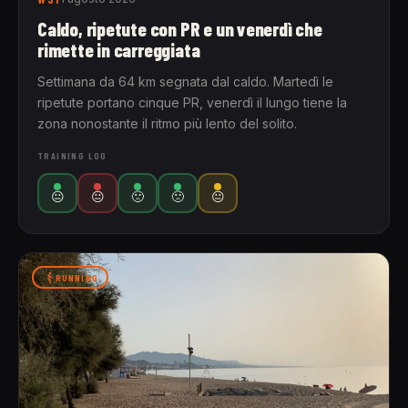
Caldo, ripetute con PR e un venerdì che
rimette in carreggiata
Settimana da 64 km segnata dal caldo. Martedì le
ripetute portano cinque PR, venerdì il lungo tiene la
zona nonostante il ritmo più lento del solito.
TRAINING LOG
😐
😐
🙁
🙁
😐
RUNNING