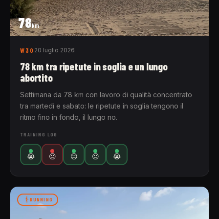
78
km
W30
20 luglio 2026
78 km tra ripetute in soglia e un lungo
abortito
Settimana da 78 km con lavoro di qualità concentrato
tra martedì e sabato: le ripetute in soglia tengono il
ritmo fino in fondo, il lungo no.
TRAINING LOG
😭
😐
😐
😐
😭
RUNNING