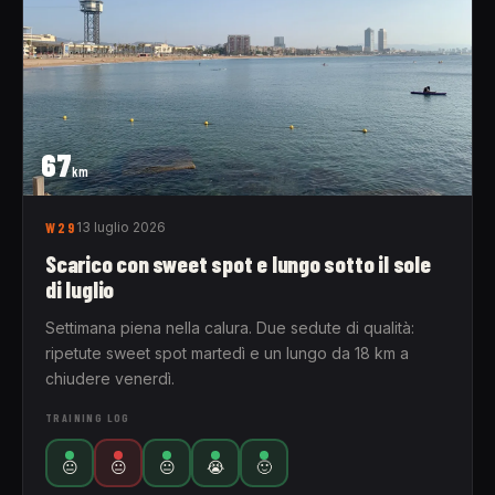
67
km
W29
13 luglio 2026
Scarico con sweet spot e lungo sotto il sole
di luglio
Settimana piena nella calura. Due sedute di qualità:
ripetute sweet spot martedì e un lungo da 18 km a
chiudere venerdì.
TRAINING LOG
😐
😐
😐
😭
🙂