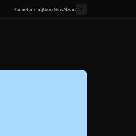
☀️
Home
Running
Uses
Now
About