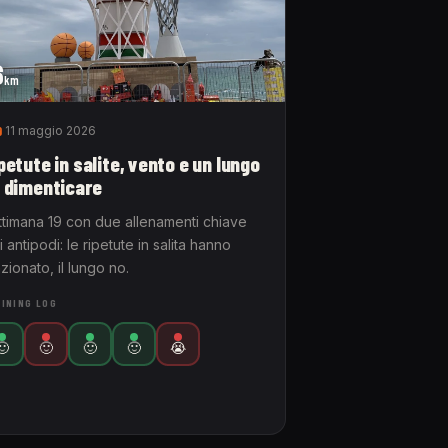
6
km
9
11 maggio 2026
petute in salite, vento e un lungo
 dimenticare
ttimana 19 con due allenamenti chiave
i antipodi: le ripetute in salita hanno
zionato, il lungo no.
INING LOG
🙂
🙂
🙂
🙂
😭