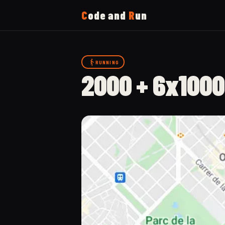
C
ode and
R
un
Home
RUNNING
2000 + 6x1000
Running
Uses
Now
About