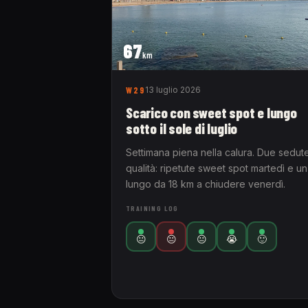
67
km
W29
13 luglio 2026
Scarico con sweet spot e lungo
sotto il sole di luglio
Settimana piena nella calura. Due sedute
qualità: ripetute sweet spot martedì e un
lungo da 18 km a chiudere venerdì.
TRAINING LOG
😐
😐
😐
😭
🙂