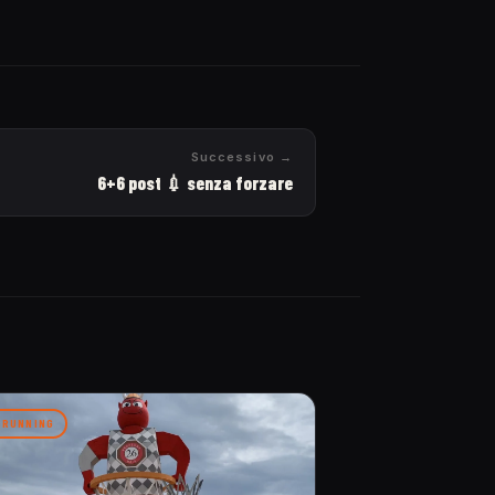
Successivo →
6+6 post 💉 senza forzare
RUNNING