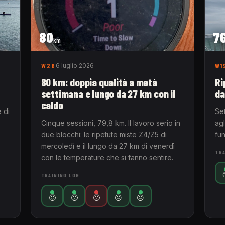
80
7
km
W28
6 luglio 2026
W1
80 km: doppia qualità a metà
Ri
settimana e lungo da 27 km con il
da
caldo
 di
Se
Cinque sessioni, 79,8 km. Il lavoro serio in
agl
due blocchi: le ripetute miste Z4/Z5 di
fun
mercoledì e il lungo da 27 km di venerdì
TRA
con le temperature che si fanno sentire.
TRAINING LOG
🙂
🙁
🙁
😐
😐