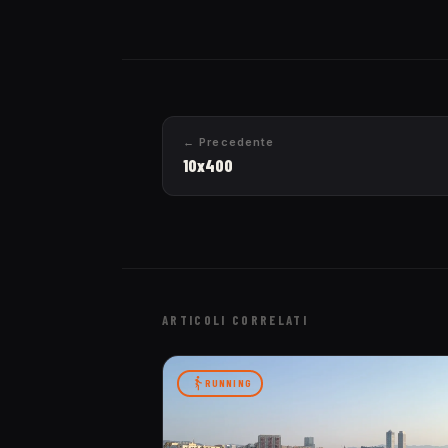
← Precedente
10x400
ARTICOLI CORRELATI
RUNNING