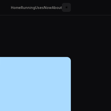
☀️
Home
Running
Uses
Now
About