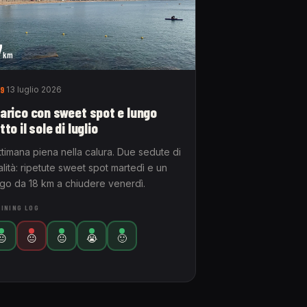
7
km
9
13 luglio 2026
arico con sweet spot e lungo
tto il sole di luglio
ttimana piena nella calura. Due sedute di
lità: ripetute sweet spot martedì e un
ngo da 18 km a chiudere venerdì.
INING LOG
😐
😐
😐
😭
🙂