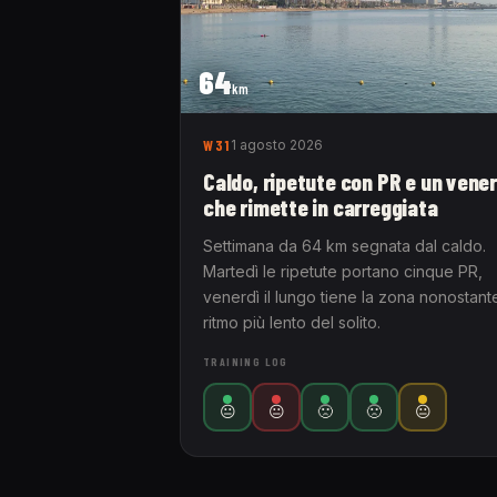
64
km
W31
1 agosto 2026
Caldo, ripetute con PR e un vener
che rimette in carreggiata
Settimana da 64 km segnata dal caldo.
Martedì le ripetute portano cinque PR,
venerdì il lungo tiene la zona nonostante
ritmo più lento del solito.
TRAINING LOG
😐
😐
🙁
🙁
😐