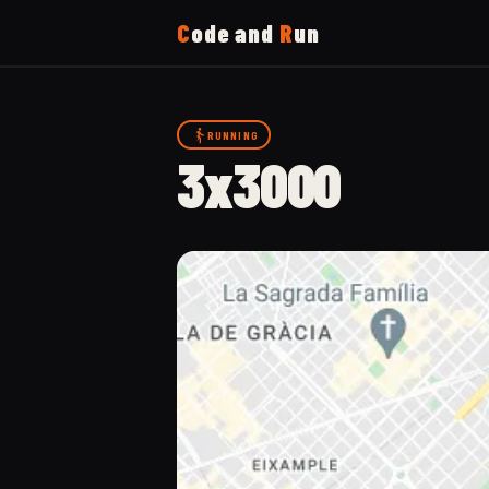
C
ode and
R
un
Home
RUNNING
3x3000
Running
Uses
Now
About