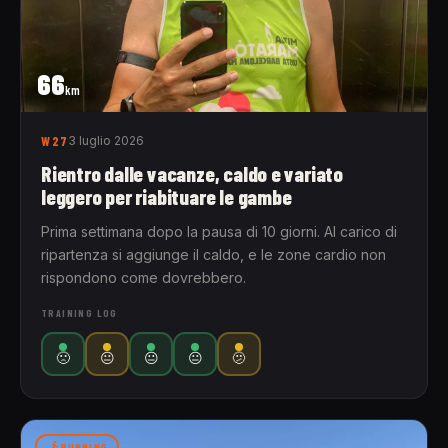
66
km
W27
3 luglio 2026
Rientro dalle vacanze, caldo e variato
leggero per riabituare le gambe
Prima settimana dopo la pausa di 10 giorni. Al carico di
ripartenza si aggiunge il caldo, e le zone cardio non
rispondono come dovrebbero.
TRAINING LOG
🙁
😐
😐
😐
🫤
RUNNING