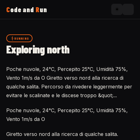
C
ode and
R
un
☀️
Home
RUNNING
Exploring north
Running
Poche nuvole, 24°C, Percepito 25°C, Umidità 75%,
Uses
Vento 1m/s da O Giretto verso nord alla ricerca di
qualche salita. Percorso da rivedere leggermente per
Now
evitare le scalinate e le discese troppo &quot;...
Poche nuvole, 24°C, Percepito 25°C, Umidità 75%,
About
Vento 1m/s da O
Giretto verso nord alla ricerca di qualche salita.