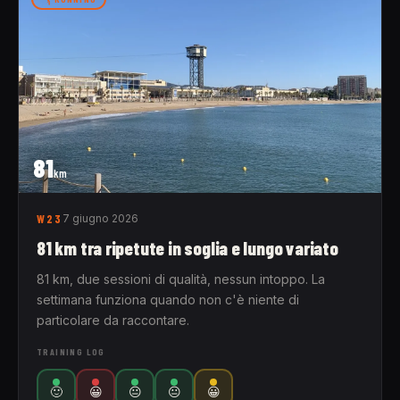
81
km
W23
7 giugno 2026
81 km tra ripetute in soglia e lungo variato
81 km, due sessioni di qualità, nessun intoppo. La
settimana funziona quando non c'è niente di
particolare da raccontare.
TRAINING LOG
🙂
😀
😐
😐
😀