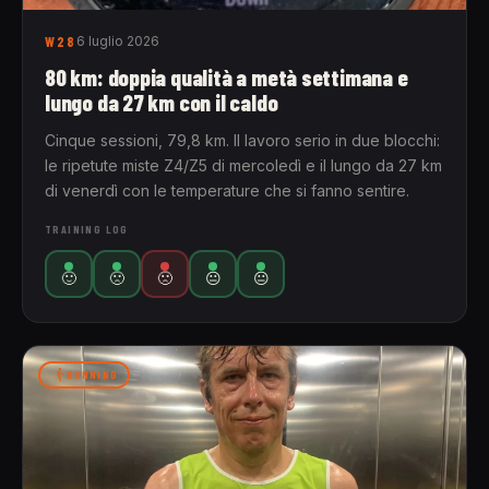
W28
6 luglio 2026
80 km: doppia qualità a metà settimana e
lungo da 27 km con il caldo
Cinque sessioni, 79,8 km. Il lavoro serio in due blocchi:
le ripetute miste Z4/Z5 di mercoledì e il lungo da 27 km
di venerdì con le temperature che si fanno sentire.
TRAINING LOG
🙂
🙁
🙁
😐
😐
RUNNING