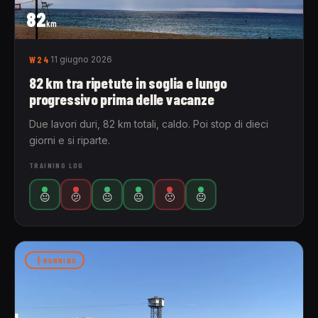
82
km
W24
11 giugno 2026
82 km tra ripetute in soglia e lungo
progressivo prima delle vacanze
Due lavori duri, 82 km totali, caldo. Poi stop di dieci
giorni e si riparte.
TRAINING LOG
😐
🫤
😐
😐
🙁
😐
RUNNING