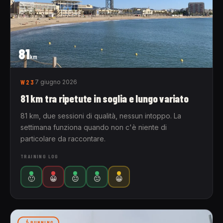
81
km
W23
7 giugno 2026
81 km tra ripetute in soglia e lungo variato
81 km, due sessioni di qualità, nessun intoppo. La
settimana funziona quando non c'è niente di
particolare da raccontare.
TRAINING LOG
🙂
😀
😐
😐
😀
RUNNING