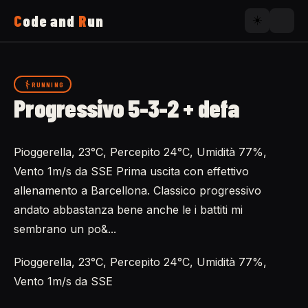
C
ode and
R
un
☀️
Home
RUNNING
Progressivo 5-3-2 + defa
Running
Pioggerella, 23°C, Percepito 24°C, Umidità 77%,
Uses
Vento 1m/s da SSE Prima uscita con effettivo
allenamento a Barcellona. Classico progressivo
Now
andato abbastanza bene anche le i battiti mi
sembrano un po&...
About
Pioggerella, 23°C, Percepito 24°C, Umidità 77%,
Vento 1m/s da SSE