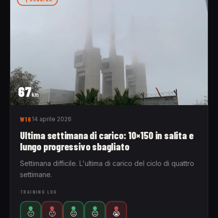
67
km
W16
14 aprile 2026
Ultima settimana di carico: 10×150 in salita e
lungo progressivo sbagliato
Settimana difficile. L'ultima di carico del ciclo di quattro
settimane.
TRAINING LOG
🙁
🙂
😐
😐
😭