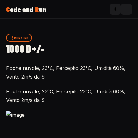
C
ode and
R
un
☀️
Home
RUNNING
1000 D+/-
Running
Poche nuvole, 23°C, Percepito 23°C, Umidità 60%,
Uses
Vento 2m/s da S
Now
Poche nuvole, 23°C, Percepito 23°C, Umidità 60%,
Vento 2m/s da S
About