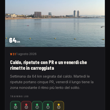
64
km
W31
1 agosto 2026
Caldo, ripetute con PR e un venerdì che
rimette in carreggiata
Settimana da 64 km segnata dal caldo. Martedì le
ripetute portano cinque PR, venerdì il lungo tiene la
zona nonostante il ritmo più lento del solito.
TRAINING LOG
😐
😐
🙁
🙁
😐