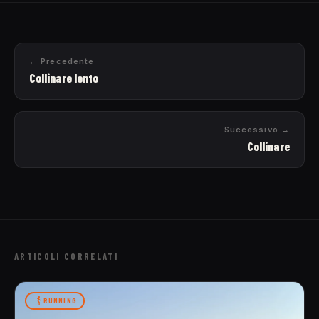
← Precedente
Collinare lento
Successivo →
Collinare
ARTICOLI CORRELATI
RUNNING