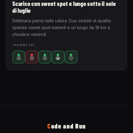
Scarico con sweet spot e lungo sotto il sole
di luglio
Settimana piena nella calura. Due sedute di qualità:
ripetute sweet spot martedì e un lungo da 18 km a
chiudere venerdì.
TRAINING LOG
😐
😐
😐
😭
🙂
C
ode and Run