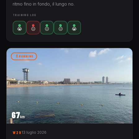
ritmo fino in fondo, il lungo no.
TRAINING LOG
😭
😐
😐
😐
😭
RUNNING
67
km
W29
13 luglio 2026