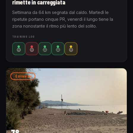
rimette in carreggiata
Settimana da 64 km segnata dal caldo. Martedì le
ripetute portano cinque PR, venerdì il lungo tiene la
zona nonostante il ritmo più lento del solito.
TRAINING LOG
😐
😐
🙁
🙁
😐
RUNNING
78