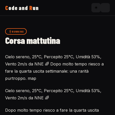
C
ode and
R
un
☀️
Home
RUNNING
Corsa mattutina
Running
Cielo sereno, 25°C, Percepito 25°C, Umidità 53%,
Uses
Vento 2m/s da NNE 🌈 Dopo molto tempo riesco a
fare la quarta uscita settimanale: una rarità
Now
purtroppo. map
Cielo sereno, 25°C, Percepito 25°C, Umidità 53%,
About
Vento 2m/s da NNE 🌈
Dopo molto tempo riesco a fare la quarta uscita