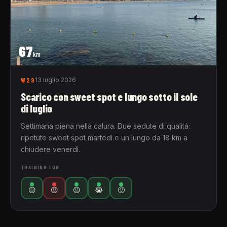
67
km
W29
13 luglio 2026
Scarico con sweet spot e lungo sotto il sole
di luglio
Settimana piena nella calura. Due sedute di qualità:
ripetute sweet spot martedì e un lungo da 18 km a
chiudere venerdì.
TRAINING LOG
😐
😐
😐
😭
🙂