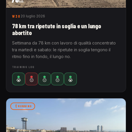
km
W30
20 luglio 2026
78 km tra ripetute in soglia e un lungo
abortito
Settimana da 78 km con lavoro di qualità concentrato
tra martedì e sabato: le ripetute in soglia tengono il
ritmo fino in fondo, il lungo no.
TRAINING LOG
😭
😐
😐
😐
😭
RUNNING