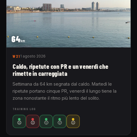
64
km
W31
1 agosto 2026
Caldo, ripetute con PR e un venerdì che
rimette in carreggiata
Settimana da 64 km segnata dal caldo. Martedì le
ripetute portano cinque PR, venerdì il lungo tiene la
zona nonostante il ritmo più lento del solito.
TRAINING LOG
😐
😐
🙁
🙁
😐