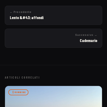
← Precedente
Lento &#43; affondi
Successivo →
Cademario
ARTICOLI CORRELATI
RUNNING