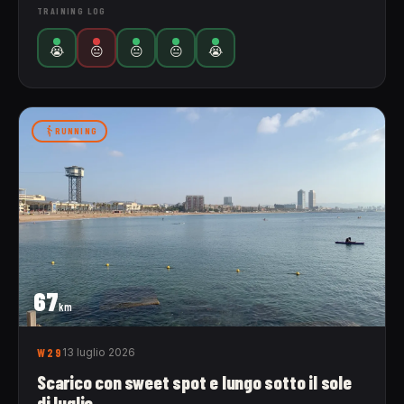
TRAINING LOG
😭
😐
😐
😐
😭
RUNNING
67
km
W29
13 luglio 2026
Scarico con sweet spot e lungo sotto il sole
di luglio