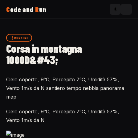
C
ode and
R
un
☀️
Home
RUNNING
Corsa in montagna
Running
1000D&#43;
Uses
Cielo coperto, 9°C, Percepito 7°C, Umidità 57%,
Vento 1m/s da N sentiero tempo nebbia panorama
Now
map
Cielo coperto, 9°C, Percepito 7°C, Umidità 57%,
About
Vento 1m/s da N