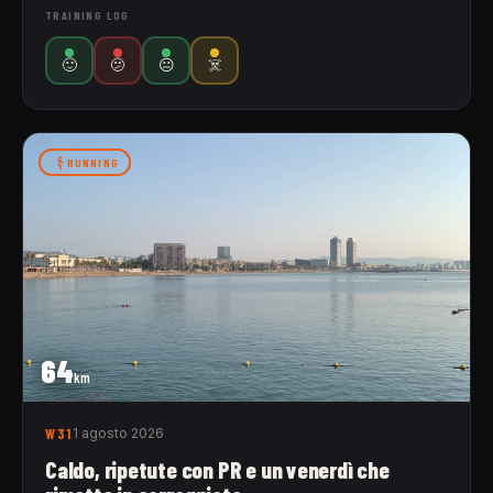
TRAINING LOG
🙂
🫤
😐
☠️
RUNNING
64
km
W31
1 agosto 2026
Caldo, ripetute con PR e un venerdì che