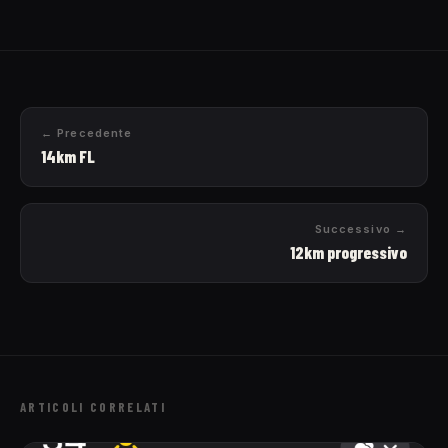
← Precedente
14km FL
Successivo →
12km progressivo
ARTICOLI CORRELATI