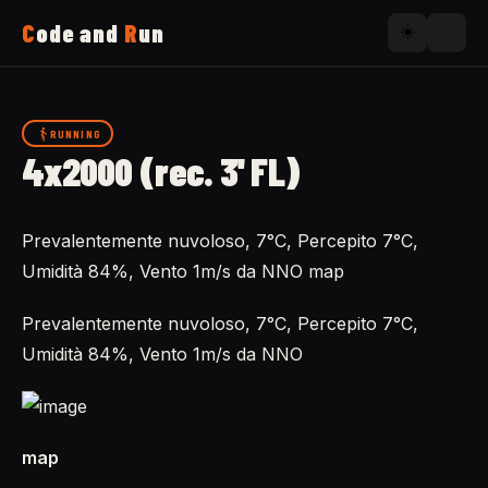
C
ode and
R
un
☀️
Home
RUNNING
4x2000 (rec. 3' FL)
Running
Prevalentemente nuvoloso, 7°C, Percepito 7°C,
Uses
Umidità 84%, Vento 1m/s da NNO map
Now
Prevalentemente nuvoloso, 7°C, Percepito 7°C,
Umidità 84%, Vento 1m/s da NNO
About
map