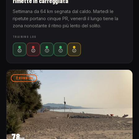
rimette in carreggiata
Settimana da 64 km segnata dal caldo. Martedì le
ripetute portano cinque PR, venerdì il lungo tiene la
zona nonostante il ritmo più lento del solito.
TRAINING LOG
😐
😐
🙁
🙁
😐
RUNNING
78
km