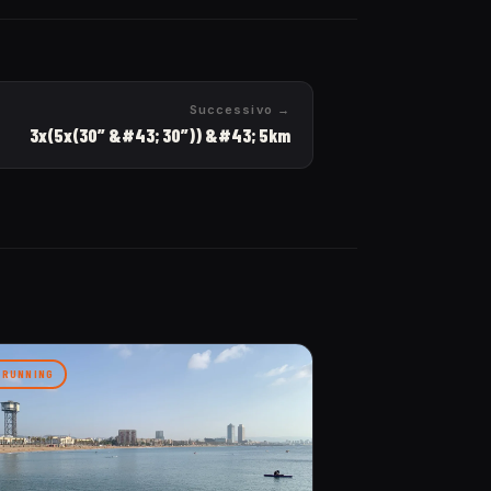
Successivo →
3x(5x(30” &#43; 30”)) &#43; 5km
RUNNING