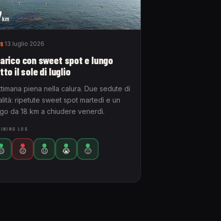
7
km
9
13 luglio 2026
arico con sweet spot e lungo
tto il sole di luglio
ttimana piena nella calura. Due sedute di
lità: ripetute sweet spot martedì e un
ngo da 18 km a chiudere venerdì.
INING LOG
😐
😐
😐
😭
🙂