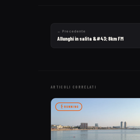
← Precedente
Allunghi in salita &#43; 8km FM
ARTICOLI CORRELATI
RUNNING