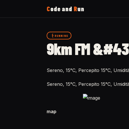
C
ode and
R
un
Home
RUNNING
9km FM &#43
Running
Uses
Sereno, 15°C, Percepito 15°C, Umidi
Sereno, 15°C, Percepito 15°C, Umidi
Now
About
map