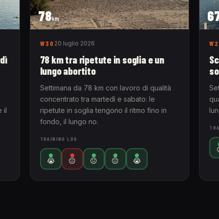
78
6
km
W30
20 luglio 2026
W2
dì
78 km tra ripetute in soglia e un
Sc
lungo abortito
so
Settimana da 78 km con lavoro di qualità
Se
concentrato tra martedì e sabato: le
qua
 il
ripetute in soglia tengono il ritmo fino in
lu
fondo, il lungo no.
TRA
TRAINING LOG
😭
😐
😐
😐
😭