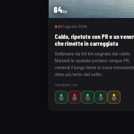
64
km
W31
1 agosto 2026
Caldo, ripetute con PR e un vener
che rimette in carreggiata
Settimana da 64 km segnata dal caldo.
Martedì le ripetute portano cinque PR,
venerdì il lungo tiene la zona nonostante
ritmo più lento del solito.
TRAINING LOG
😐
😐
🙁
🙁
😐