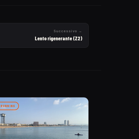
Successivo →
Lento rigenerante (Z2)
RUNNING