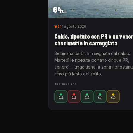
64
km
W31
1 agosto 2026
Caldo, ripetute con PR e un vener
che rimette in carreggiata
Settimana da 64 km segnata dal caldo.
Martedì le ripetute portano cinque PR,
venerdì il lungo tiene la zona nonostante
ritmo più lento del solito.
TRAINING LOG
😐
😐
🙁
🙁
😐