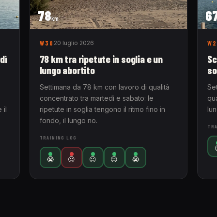
78
6
km
W30
20 luglio 2026
W2
dì
78 km tra ripetute in soglia e un
Sc
lungo abortito
so
Settimana da 78 km con lavoro di qualità
Se
concentrato tra martedì e sabato: le
qua
 il
ripetute in soglia tengono il ritmo fino in
lu
fondo, il lungo no.
TRA
TRAINING LOG
😭
😐
😐
😐
😭