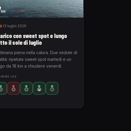
7
km
9
13 luglio 2026
arico con sweet spot e lungo
tto il sole di luglio
ttimana piena nella calura. Due sedute di
lità: ripetute sweet spot martedì e un
ngo da 18 km a chiudere venerdì.
INING LOG
😐
😐
😐
😭
🙂