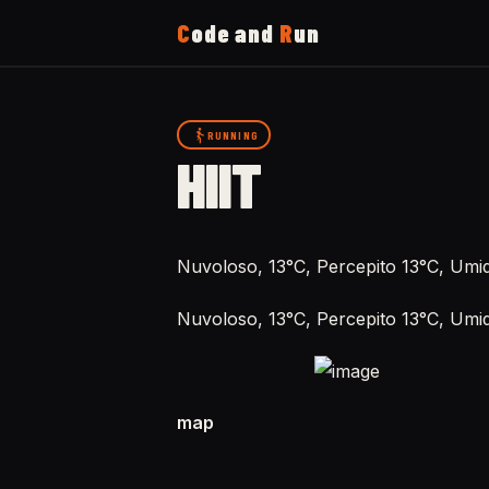
C
ode and
R
un
Home
RUNNING
HIIT
Running
Uses
Nuvoloso, 13°C, Percepito 13°C, Umi
Nuvoloso, 13°C, Percepito 13°C, Umi
Now
About
map