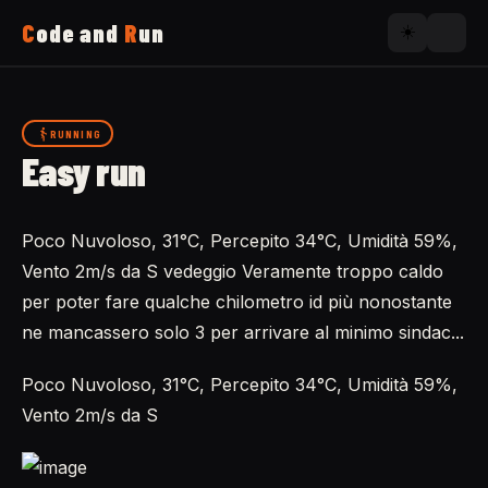
C
ode and
R
un
☀️
Home
RUNNING
Easy run
Running
Poco Nuvoloso, 31°C, Percepito 34°C, Umidità 59%,
Uses
Vento 2m/s da S vedeggio Veramente troppo caldo
per poter fare qualche chilometro id più nonostante
Now
ne mancassero solo 3 per arrivare al minimo sindac...
Poco Nuvoloso, 31°C, Percepito 34°C, Umidità 59%,
About
Vento 2m/s da S