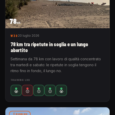
78
km
W30
20 luglio 2026
78 km tra ripetute in soglia e un lungo
abortito
Settimana da 78 km con lavoro di qualità concentrato
tra martedì e sabato: le ripetute in soglia tengono il
ritmo fino in fondo, il lungo no.
TRAINING LOG
😭
😐
😐
😐
😭
RUNNING