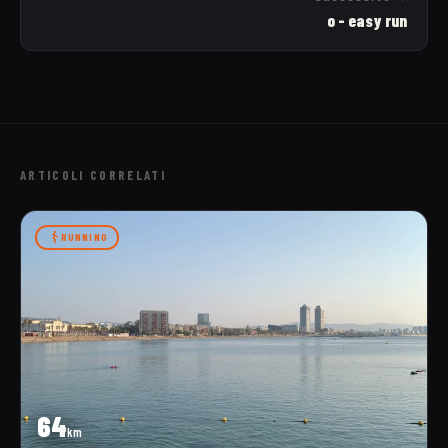
o - easy run
ARTICOLI CORRELATI
RUNNING
64
km