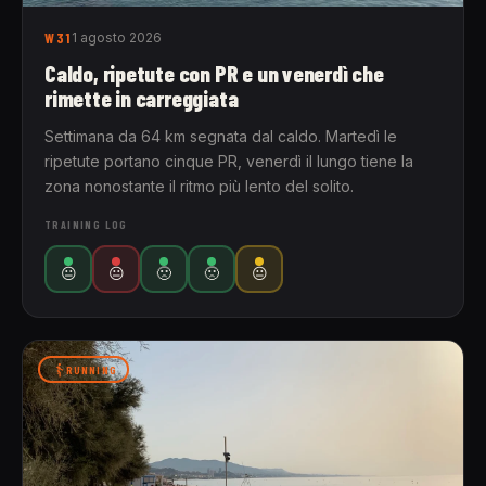
W31
1 agosto 2026
Caldo, ripetute con PR e un venerdì che
rimette in carreggiata
Settimana da 64 km segnata dal caldo. Martedì le
ripetute portano cinque PR, venerdì il lungo tiene la
zona nonostante il ritmo più lento del solito.
TRAINING LOG
😐
😐
🙁
🙁
😐
RUNNING