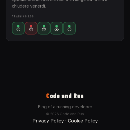
chiudere venerdì.
TRAINING LOG
😐
😐
😐
😭
🙂
C
ode and Run
Blog of a running developer
© 2026 Code and Run
Privacy Policy
·
Cookie Policy