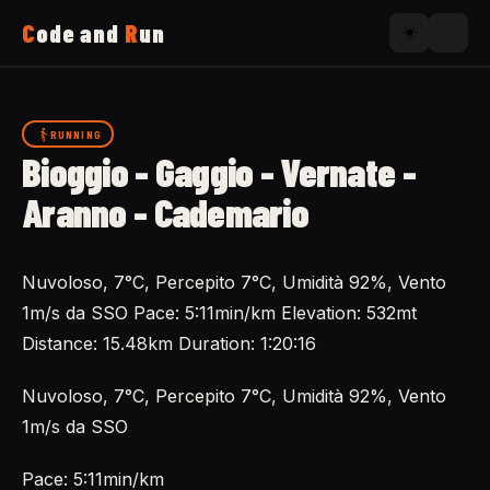
C
ode and
R
un
☀️
Home
RUNNING
Bioggio - Gaggio - Vernate -
Running
Aranno - Cademario
Uses
Nuvoloso, 7°C, Percepito 7°C, Umidità 92%, Vento
1m/s da SSO Pace: 5:11min/km Elevation: 532mt
Now
Distance: 15.48km Duration: 1:20:16
Nuvoloso, 7°C, Percepito 7°C, Umidità 92%, Vento
About
1m/s da SSO
Pace: 5:11min/km