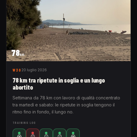
78
km
W30
20 luglio 2026
78 km tra ripetute in soglia e un lungo
abortito
Settimana da 78 km con lavoro di qualità concentrato
tra martedì e sabato: le ripetute in soglia tengono il
ritmo fino in fondo, il lungo no.
TRAINING LOG
😭
😐
😐
😐
😭