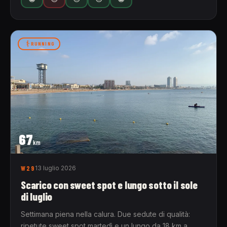
RUNNING
67
km
W29
13 luglio 2026
Scarico con sweet spot e lungo sotto il sole
di luglio
Settimana piena nella calura. Due sedute di qualità:
ripetute sweet spot martedì e un lungo da 18 km a