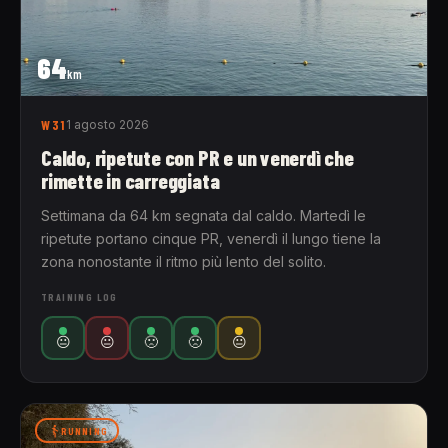
64
km
W31
1 agosto 2026
Caldo, ripetute con PR e un venerdì che
rimette in carreggiata
Settimana da 64 km segnata dal caldo. Martedì le
ripetute portano cinque PR, venerdì il lungo tiene la
zona nonostante il ritmo più lento del solito.
TRAINING LOG
😐
😐
🙁
🙁
😐
RUNNING