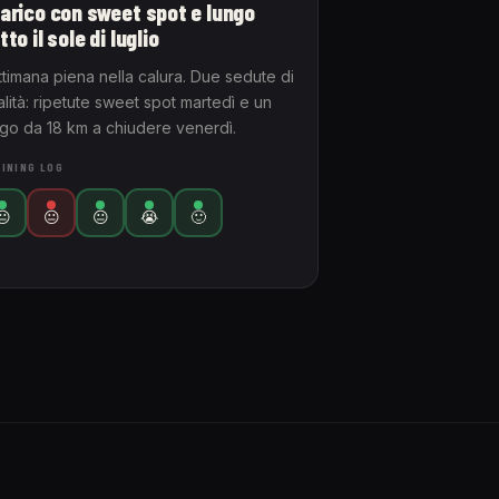
arico con sweet spot e lungo
tto il sole di luglio
ttimana piena nella calura. Due sedute di
lità: ripetute sweet spot martedì e un
ngo da 18 km a chiudere venerdì.
INING LOG
😐
😐
😐
😭
🙂