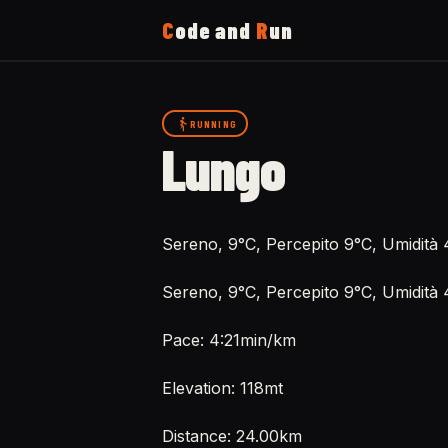
C
ode and
R
un
Home
RUNNING
Lungo
Running
Uses
Sereno, 9°C, Percepito 9°C, Umidità
Sereno, 9°C, Percepito 9°C, Umidit
Now
Pace: 4:21min/km
About
Elevation: 118mt
Distance: 24.00km