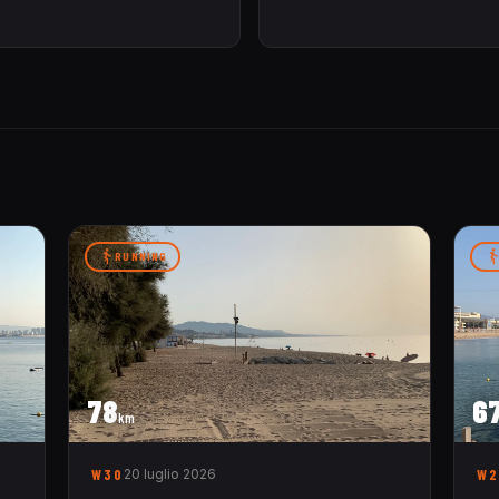
RUNNING
78
6
km
W30
20 luglio 2026
W2