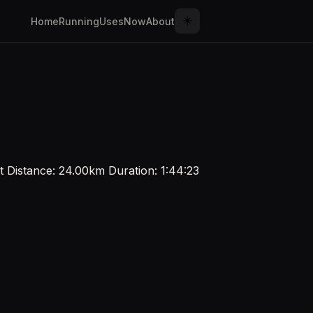
☀️
Home
Running
Uses
Now
About
 Distance: 24.00km Duration: 1:44:23