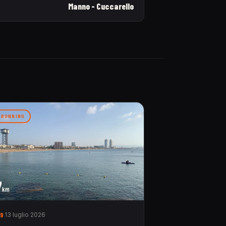
Manno - Cuccarello
RUNNING
7
km
9
13 luglio 2026