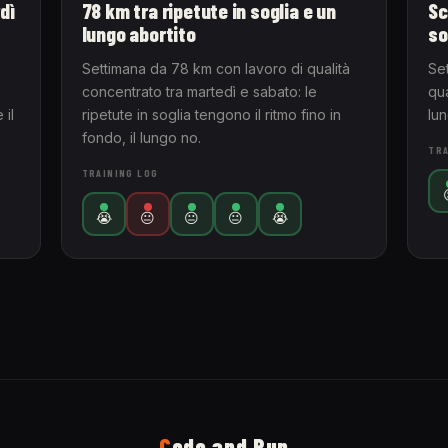
dì
78 km tra ripetute in soglia e un
Sc
lungo abortito
so
Settimana da 78 km con lavoro di qualità
Se
concentrato tra martedì e sabato: le
qua
 il
ripetute in soglia tengono il ritmo fino in
lu
fondo, il lungo no.
TRA
TRAINING LOG
😭
😐
😐
😐
😭
C
ode and Run