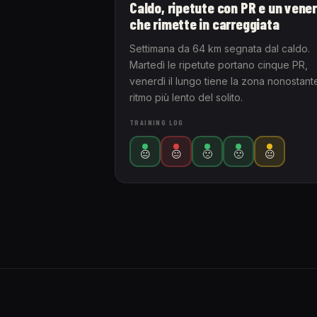
Caldo, ripetute con PR e un vener
che rimette in carreggiata
Settimana da 64 km segnata dal caldo.
Martedì le ripetute portano cinque PR,
venerdì il lungo tiene la zona nonostante
ritmo più lento del solito.
TRAINING LOG
😐
😐
🙁
🙁
😐