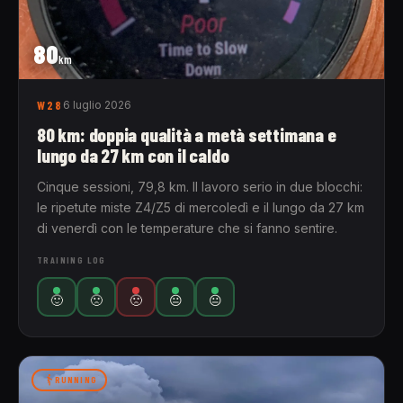
80
km
W28
6 luglio 2026
80 km: doppia qualità a metà settimana e
lungo da 27 km con il caldo
Cinque sessioni, 79,8 km. Il lavoro serio in due blocchi:
le ripetute miste Z4/Z5 di mercoledì e il lungo da 27 km
di venerdì con le temperature che si fanno sentire.
TRAINING LOG
🙂
🙁
🙁
😐
😐
RUNNING