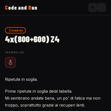
C
ode and
R
un
☀️
Home
RUNNING
4x(800+600) Z4
Running
TRAINING LOG
Uses
🙂
Now
Ripetute in soglia.
About
Prime ripetute in soglia delal tabella.
Mi sembrano andate bene, un po' di fatica ma non
troppo, soprattutto grazie ai recuperi lenti.