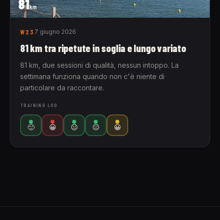
81
km
W23
7 giugno 2026
81 km tra ripetute in soglia e lungo variato
81 km, due sessioni di qualità, nessun intoppo. La
settimana funziona quando non c'è niente di
particolare da raccontare.
TRAINING LOG
🙂
😀
😐
😐
😀