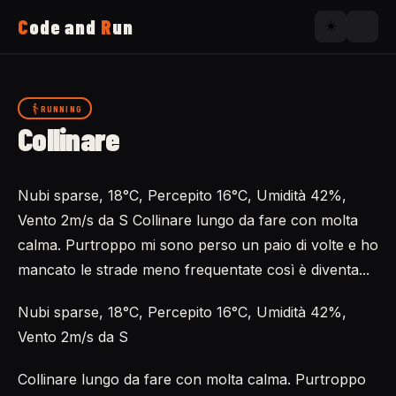
C
ode and
R
un
☀️
Home
RUNNING
Collinare
Running
Nubi sparse, 18°C, Percepito 16°C, Umidità 42%,
Uses
Vento 2m/s da S Collinare lungo da fare con molta
calma. Purtroppo mi sono perso un paio di volte e ho
Now
mancato le strade meno frequentate così è diventa...
Nubi sparse, 18°C, Percepito 16°C, Umidità 42%,
About
Vento 2m/s da S
Collinare lungo da fare con molta calma. Purtroppo