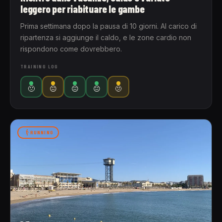
leggero per riabituare le gambe
Prima settimana dopo la pausa di 10 giorni. Al carico di
ripartenza si aggiunge il caldo, e le zone cardio non
rispondono come dovrebbero.
TRAINING LOG
🙁
😐
😐
😐
🫤
RUNNING