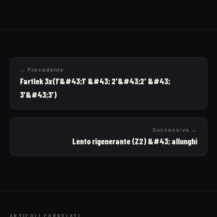
← Precedente
Fartlek 3x(1’&#43;1’ &#43; 2’&#43;2’ &#43;
3’&#43;3’)
Successivo →
Lento rigenerante (Z2) &#43; allunghi
ARTICOLI CORRELATI