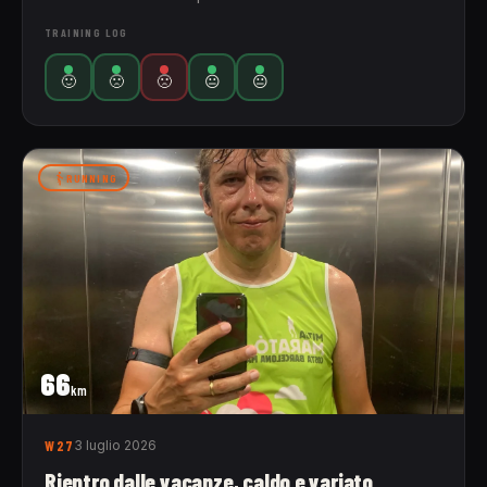
TRAINING LOG
🙂
🙁
🙁
😐
😐
RUNNING
66
km
W27
3 luglio 2026
Rientro dalle vacanze, caldo e variato