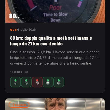
80
km
W28
6 luglio 2026
80 km: doppia qualità a metà settimana e
lungo da 27 km con il caldo
Cinque sessioni, 79,8 km. Il lavoro serio in due blocchi:
le ripetute miste Z4/Z5 di mercoledì e il lungo da 27 km
di venerdì con le temperature che si fanno sentire.
TRAINING LOG
🙂
🙁
🙁
😐
😐
RUNNING