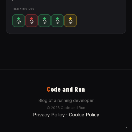
TRAINING LOG
🙂
😀
😐
😐
😀
C
ode and Run
Blog of a running developer
© 2026 Code and Run
Privacy Policy
·
Cookie Policy