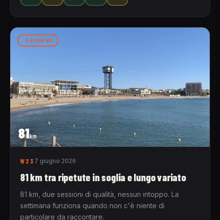
RUNNING
81
km
W23
7 giugno 2026
81 km tra ripetute in soglia e lungo variato
81 km, due sessioni di qualità, nessun intoppo. La
settimana funziona quando non c'è niente di
particolare da raccontare.