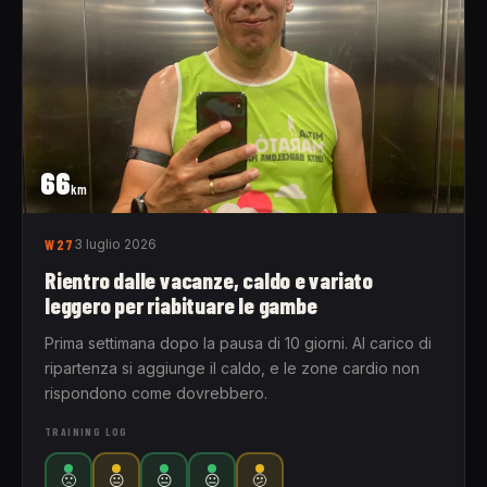
66
km
W27
3 luglio 2026
Rientro dalle vacanze, caldo e variato
leggero per riabituare le gambe
Prima settimana dopo la pausa di 10 giorni. Al carico di
ripartenza si aggiunge il caldo, e le zone cardio non
rispondono come dovrebbero.
TRAINING LOG
🙁
😐
😐
😐
🫤