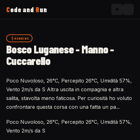
C
ode and
R
un
☀️
Home
RUNNING
Bosco Luganese - Manno -
Running
Cuccarello
Uses
Poco Nuvoloso, 26°C, Percepito 26°C, Umidità 57%,
Vento 2m/s da S Altra uscita in compagnia e altra
Now
salita, stavolta meno faticosa. Per curiosità ho voluto
confrontare questa corsa con una fatta un pa...
About
Poco Nuvoloso, 26°C, Percepito 26°C, Umidità 57%,
Vento 2m/s da S