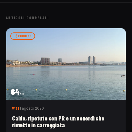
ARTICOLI CORRELATI
RUNNING
64
km
W31
1 agosto 2026
Caldo, ripetute con PR e un venerdì che
rimette in carreggiata