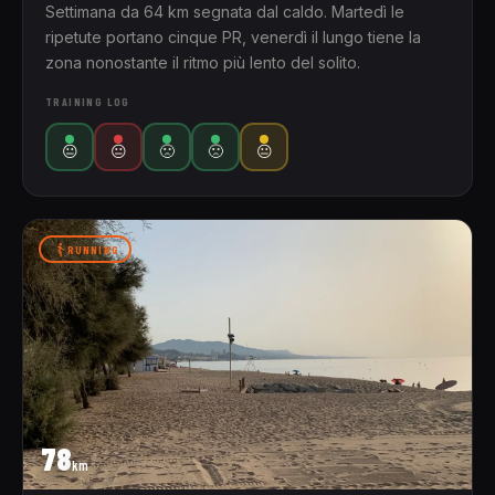
Settimana da 64 km segnata dal caldo. Martedì le
ripetute portano cinque PR, venerdì il lungo tiene la
zona nonostante il ritmo più lento del solito.
TRAINING LOG
😐
😐
🙁
🙁
😐
RUNNING
78
km