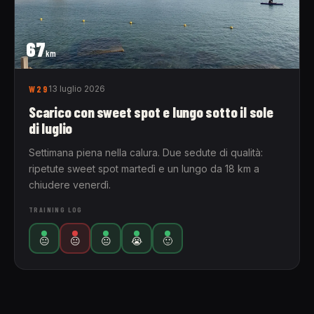
67
km
W29
13 luglio 2026
Scarico con sweet spot e lungo sotto il sole
di luglio
Settimana piena nella calura. Due sedute di qualità:
ripetute sweet spot martedì e un lungo da 18 km a
chiudere venerdì.
TRAINING LOG
😐
😐
😐
😭
🙂