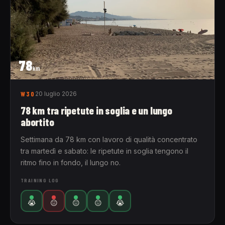
78
km
W30
20 luglio 2026
78 km tra ripetute in soglia e un lungo
abortito
Settimana da 78 km con lavoro di qualità concentrato
tra martedì e sabato: le ripetute in soglia tengono il
ritmo fino in fondo, il lungo no.
TRAINING LOG
😭
😐
😐
😐
😭