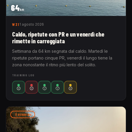
64
km
W31
1 agosto 2026
Caldo, ripetute con PR e un venerdì che
rimette in carreggiata
Settimana da 64 km segnata dal caldo. Martedì le
ripetute portano cinque PR, venerdì il lungo tiene la
zona nonostante il ritmo più lento del solito.
TRAINING LOG
😐
😐
🙁
🙁
😐
RUNNING