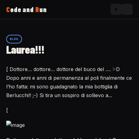
C
ode and
R
un
☀️
Home
BLOG
Laurea!!!
Running
[ Dottore… dottore… dottore del buco del …. :-D
Uses
Dopo anni e anni di permanenza al poli finalmente ce
l’ho fatta: mi sono guadagnato la mia bottiglia di
Now
Berlucchi!! ;-) Si tira un sospiro di sollievo a...
[
About