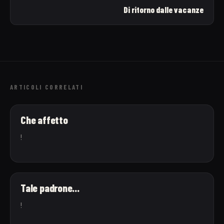
Di ritorno dalle vacanze
ARTICOLI CORRELATI
Che affetto
!
Tale padrone...
!