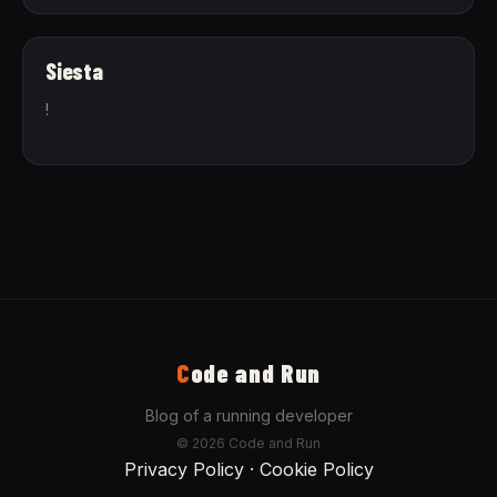
Siesta
!
C
ode and Run
Blog of a running developer
© 2026 Code and Run
Privacy Policy
·
Cookie Policy