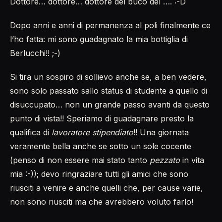
Dottore… dottore… dottore del buco del …. :-D
Dopo anni e anni di permanenza al poli finalmente ce
l’ho fatta: mi sono guadagnato la mia bottiglia di
Berlucchi!! ;-)
Si tira un sospiro di sollievo anche se, a ben vedere,
sono solo passato sallo status di studente a quello di
disuccupato… non un grande passo avanti da questo
punto di vista!! Speriamo di guadagnare presto la
qualifica di
lavoratore stipendiato
!! Una giornata
veramente bella anche se sotto un sole cocente
(penso di non essere mai stato tanto
pezzato
in vita
mia :-)); devo ringraziare tutti gli amici che sono
riusciti a venire e anche quelli che, per cause varie,
non sono riusciti ma che avrebbero voluto farlo!