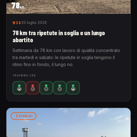
78
km
W30
20 luglio 2026
78 km tra ripetute in soglia e un lungo
abortito
Settimana da 78 km con lavoro di qualità concentrato
tra martedì e sabato: le ripetute in soglia tengono il
ritmo fino in fondo, il lungo no.
TRAINING LOG
😭
😐
😐
😐
😭
RUNNING