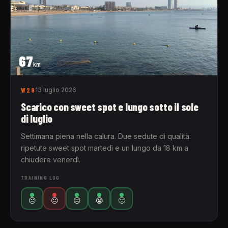
67
km
W29
13 luglio 2026
Scarico con sweet spot e lungo sotto il sole
di luglio
Settimana piena nella calura. Due sedute di qualità:
ripetute sweet spot martedì e un lungo da 18 km a
chiudere venerdì.
TRAINING LOG
😐
😐
😐
😭
🙂