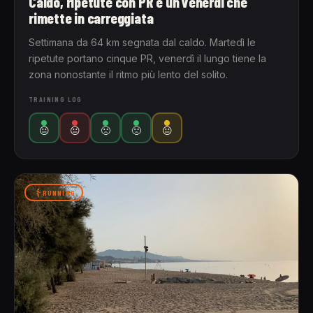
Caldo, ripetute con PR e un venerdì che
rimette in carreggiata
Settimana da 64 km segnata dal caldo. Martedì le
ripetute portano cinque PR, venerdì il lungo tiene la
zona nonostante il ritmo più lento del solito.
TRAINING LOG
😐
😐
🙁
🙁
😐
RUNNING