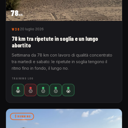
78
km
W30
20 luglio 2026
78 km tra ripetute in soglia e un lungo
abortito
Settimana da 78 km con lavoro di qualità concentrato
tra martedì e sabato: le ripetute in soglia tengono il
ritmo fino in fondo, il lungo no.
TRAINING LOG
😭
😐
😐
😐
😭
RUNNING