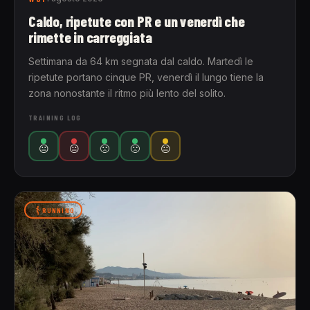
Caldo, ripetute con PR e un venerdì che
rimette in carreggiata
Settimana da 64 km segnata dal caldo. Martedì le
ripetute portano cinque PR, venerdì il lungo tiene la
zona nonostante il ritmo più lento del solito.
TRAINING LOG
😐
😐
🙁
🙁
😐
RUNNING