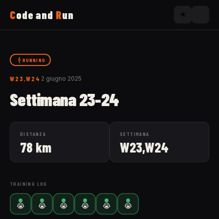
C
ode and
R
un
☀️
Home
RUNNING
W23,W24
2 giugno 2025
Running
Settimana 23-24
Uses
DISTANZA
SETTIMANA
78 km
W23,W24
Now
About
TRAINING LOG
😭
😭
😭
😭
😭
😭