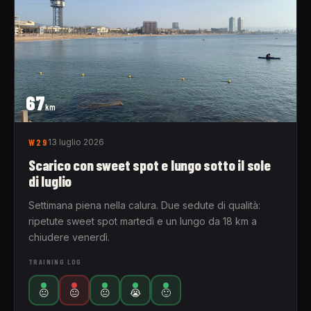
67
km
W29
13 luglio 2026
Scarico con sweet spot e lungo sotto il sole
di luglio
Settimana piena nella calura. Due sedute di qualità:
ripetute sweet spot martedì e un lungo da 18 km a
chiudere venerdì.
TRAINING LOG
😐
😐
😐
😭
🙂