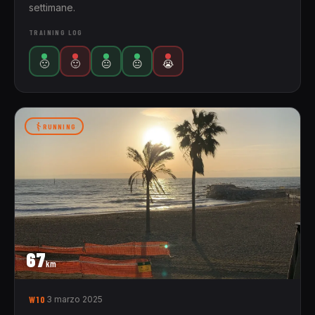
settimane.
TRAINING LOG
🙁
🙂
😐
😐
😭
RUNNING
67
km
W10
3 marzo 2025