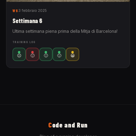
W6
3 febbraio 2025
Settimana 6
Ultima settimana piena prima della Mitja di Barcelona!
TRAINING LOG
😐
🙂
🙂
🙂
😀
C
ode and Run