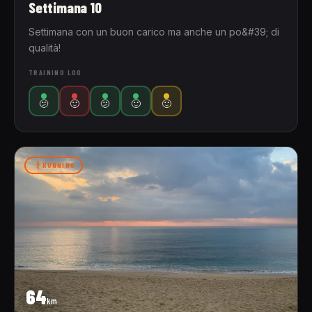
Settimana 10
Settimana con un buon carico ma anche un po&#39; di
qualità!
TRAINING LOG
🫤
🙂
🫤
🙂
🙂
RUNNING
64
km