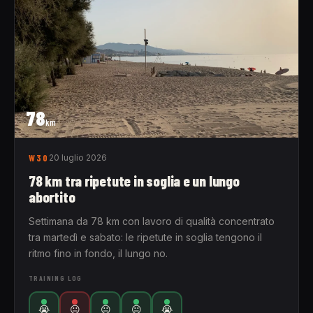
78
km
W30
20 luglio 2026
78 km tra ripetute in soglia e un lungo
abortito
Settimana da 78 km con lavoro di qualità concentrato
tra martedì e sabato: le ripetute in soglia tengono il
ritmo fino in fondo, il lungo no.
TRAINING LOG
😭
😐
😐
😐
😭