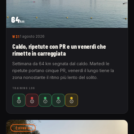
64
km
W31
1 agosto 2026
Caldo, ripetute con PR e un venerdì che
rimette in carreggiata
Settimana da 64 km segnata dal caldo. Martedì le
ripetute portano cinque PR, venerdì il lungo tiene la
zona nonostante il ritmo più lento del solito.
TRAINING LOG
😐
😐
🙁
🙁
😐
RUNNING