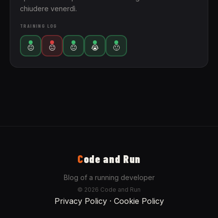
chiudere venerdì.
TRAINING LOG
😐
😐
😐
😭
🙂
C
ode and Run
Blog of a running developer
© 2026 Code and Run
Privacy Policy
·
Cookie Policy