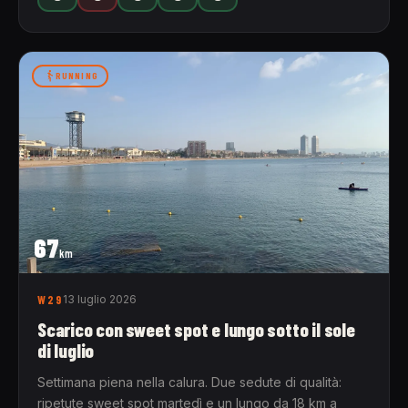
RUNNING
67
km
W29
13 luglio 2026
Scarico con sweet spot e lungo sotto il sole
di luglio
Settimana piena nella calura. Due sedute di qualità:
ripetute sweet spot martedì e un lungo da 18 km a