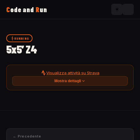
C
ode and
R
un
☀️
Home
RUNNING
5x5’ Z4
Running
Uses
Visualizza attività su Strava
Mostra dettagli
Now
About
← Precedente